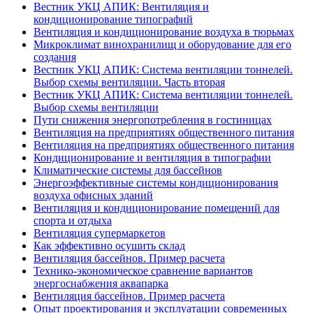
Вестник УКЦ АПИК: Вентиляция и
кондиционирование типографий
Вентиляция и кондиционирование воздуха в тюрьмах
Микроклимат винохранилищ и оборудование для его
создания
Вестник УКЦ АПИК: Система вентиляции тоннелей.
Выбор схемы вентиляции. Часть вторая
Вестник УКЦ АПИК: Система вентиляции тоннелей.
Выбор схемы вентиляции
Пути снижения энергопотребления в гостиницах
Вентиляция на предприятиях общественного питания
Вентиляция на предприятиях общественного питания
Кондиционирование и вентиляция в типографии
Климатические системы для бассейнов
Энергоэффективные системы кондиционирования
воздуха офисных зданий
Вентиляция и кондиционирование помещений для
спорта и отдыха
Вентиляция супермаркетов
Как эффективно осушить склад
Вентиляция бассейнов. Пример расчета
Технико-экономическое сравнение вариантов
энергоснабжения аквапарка
Вентиляция бассейнов. Пример расчета
Опыт проектирования и эксплуатации современных