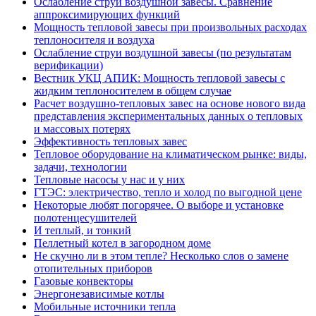
Ослабление струи воздушной завесы. Сравнение
аппроксимирующих функций
Мощность тепловой завесы при произвольных расходах
теплоносителя и воздуха
Ослабление струи воздушной завесы (по результатам
верификации)
Вестник УКЦ АПИК: Мощность тепловой завесы с
жидким теплоносителем в общем случае
Расчет воздушно-тепловых завес на основе нового вида
представления экспериментальных данных о тепловых
и массовых потерях
Эффективность тепловых завес
Тепловое оборудование на климатическом рынке: виды,
задачи, технологии
Тепловые насосы у нас и у них
ГТЭС: электричество, тепло и холод по выгодной цене
Некоторые любят погорячее. О выборе и установке
полотенцесушителей
И теплый, и тонкий
Пеллетный котел в загородном доме
Не скучно ли в этом тепле? Несколько слов о замене
отопительных приборов
Газовые конвекторы
Энергонезависимые котлы
Мобильные источники тепла