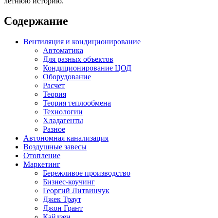
летнюю историю.
Содержание
Вентиляция и кондиционирование
Автоматика
Для разных объектов
Кондиционирование ЦОД
Оборудование
Расчет
Теория
Теория теплообмена
Технологии
Хладагенты
Разное
Автономная канализация
Воздушные завесы
Отопление
Маркетинг
Бережливое производство
Бизнес-коучинг
Георгий Литвинчук
Джек Траут
Джон Грант
Кайдзен