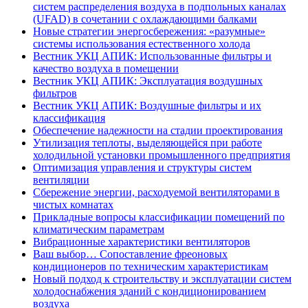
систем распределения воздуха в подпольных каналах
(UFAD) в сочетании с охлаждающими балками
Новые стратегии энергосбережения: «разумные»
системы использования естественного холода
Вестник УКЦ АПИК: Использованные фильтры и
качество воздуха в помещении
Вестник УКЦ АПИК: Эксплуатация воздушных
фильтров
Вестник УКЦ АПИК: Воздушные фильтры и их
классификация
Обеспечение надежности на стадии проектирования
Утилизация теплоты, выделяющейся при работе
холодильной установки промышленного предприятия
Оптимизация управления и структуры систем
вентиляции
Сбережение энергии, расходуемой вентиляторами в
чистых комнатах
Прикладные вопросы классификации помещений по
климатическим параметрам
Вибрационные характеристики вентиляторов
Ваш выбор… Сопоставление фреоновых
кондиционеров по техническим характеристикам
Новый подход к строительству и эксплуатации систем
холодоснабжения зданий с кондиционированием
воздуха