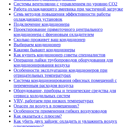
Системы вентиляции с управлением по уровню CO2
Работа охлаждающего змеевика при частичной загрузке
Cемь методов повышения эффективности работы
охлаждающих установок
Подключение кондиционера
Проектирование прямоточного центрального
кондиционера с фреоновым охладителем
Сколько проживет ваш кондиционер
Выбираем кондиционер
Какими бывают кондиционеры
Как купить кондиционер советы специалистов
Операции пайки трубопроводов оборудования для
кондиционирования воздуха
Особенности эксплуатации кондиционеров при
отрицательных температурах
Система кондиционирования офисных помещений с
переменным расходом воздуха
Оборудование, приборы и технические средства для
сервиса холодильных систем
VRV, работаем при низких температурах
Опасен ли воздух в помещениях?
Особенности применения гибких воздуховодов
Как оказаться с плюсом?
Как убить двух зайцев: охладить и увлажнить воздух
одновременно?