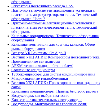
обзор рынка
Регуляторы постоянного расхода CAV
Приточно-вытяжные вентиляционные установки с
пластинчатыми рекуператорами тепла. Технический
обзор рынка. Часть 2
Приточно-вытяжные вентиляционные установки с
пластинчатыми рекуператорами тепла. Технический
обзор рынка
Канальные кондиционеры. Технический обзор рынка
оборудования
Канальная вентиляция для круглых каналов. Обзор
рынка оборудования
Все про VRF-системы. От А до Я
Вестник УКЦ АПИК: Компрессоры постоянного тока
Промышленные вентиляторы
АБХМ: тепло и холод — без проблем!
Солнечные кондиционеры
Турбокомпрессоры для систем кондиционирования
Микроканальные теплообменники
Вестник УКЦ АПИК : Проектирование охлаждающих
балок
Канальные кондиционеры. Пример быстрого расчета
Воздуховоды: как выбрать качество
Характеристика текстильных воздуховодов
Воздуховоды. Монтируйте без головной боли!