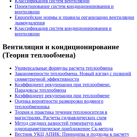
Классификация систем вентиляции
Проектирование систем кондиционирования и
вентиляции
Европейские нормы и правила организации вентиляции
дымоудаления
Классификация систем кондиционирования и
вентиляции
Вентиляция и кондиционирование
(Теория теплообмена)
Универсальные формулы расчета теплообмена
Закономерности теплообмена. Новый взгляд с позиций
симметричной эффективности
Коэффициент рекуперации при теплообмене.
Парадоксы теплообмена
Коэффициент рекуперации при теплообмене
Оценка вероятности разморозки водяного
теплообменника
Теория и практика течения теплоносителя в
магистралях. Расчеты гидравлических схем
Метод средних разностей температур как
однопараметрическое приближение Ск-метода
Вестник УКЦ АПИК: Принципы и подходы к расчету