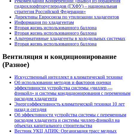
Рекомендации Конференции «Вывод из обращения
гидрохлорфторуглеродов (ГХФУ) – национальная
стратегия Российской Федерации»
Директивы Евросоюза по утилизации хладагентов
Информация по хладагентам
Вторая жизнь использованного баллона
Вторая жизнь использованного баллона
Альтернативные хладагенты в холодильных системах
Вторая жизнь использованного баллона
Вентиляция и кондиционирование
(Разное)
Искусственный интеллект в климатической технике
Об использовании методов и факторов оценки
эффективности устройства системы «чиллер —
фэнкойл» и системы кондиционирования с переменным
расходом хладагента
Энергоэффективность климатической техники 10 лет
назад и сегодня
Об эффективности устройства системы с переменным
расходом хладагента и системы чиллер-фэнкойл на
объектах капитального строительства
Вестник УКЦ АПИК: Организация трасс медных