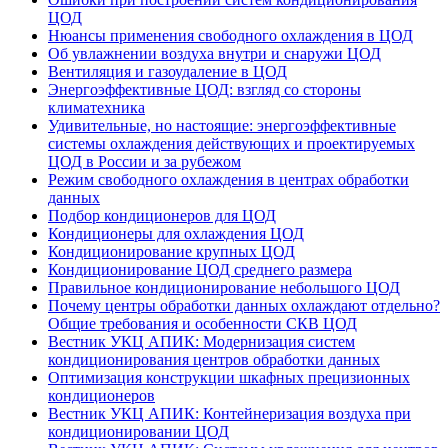
ЦОД
Нюансы применения свободного охлаждения в ЦОД
Об увлажнении воздуха внутри и снаружи ЦОД
Вентиляция и газоудаление в ЦОД
Энергоэффективные ЦОД: взгляд со стороны
климатехника
Удивительные, но настоящие: энергоэффективные
системы охлаждения действующих и проектируемых
ЦОД в России и за рубежом
Режим свободного охлаждения в центрах обработки
данных
Подбор кондиционеров для ЦОД
Кондиционеры для охлаждения ЦОД
Кондиционирование крупных ЦОД
Кондиционирование ЦОД среднего размера
Правильное кондиционирование небольшого ЦОД
Почему центры обработки данных охлаждают отдельно?
Общие требования и особенности СКВ ЦОД
Вестник УКЦ АПИК: Модернизация систем
кондиционирования центров обработки данных
Оптимизация конструкции шкафных прецизионных
кондиционеров
Вестник УКЦ АПИК: Контейнеризация воздуха при
кондиционировании ЦОД