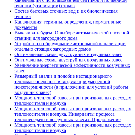
канализации с использованием септиков и почвенной
очистки (утилизации) стоков
Состав бытовых сточных вод и их биологическая
очистка
Канализация: термины, определения, нормативные
документы
Выкачивать будем! О выборе автоматической насосной
станции для загородного дома
Устройство и оборудование автономной канализации
отдельно стоящих загородных домов
Оптимальные схемы двуструйных воздушных завес
Оптимальные схемы двуструйных воздушных завес
Увеличение энергетической эффективности воздушных
завес
Размерный анализ и подобие нестационарного
тепломассопереноса в воздухе при умеренной
неизотермичности (в приложении для условий работы
воздушных завес)
Мощность тепловой завесы при произвольных расходах
теплоносителя и воздуха
Мощность тепловой завесы при произвольных расходах
теплоносителя и воздуха. Инварианты процесса
теплопередачи в воздушных завесах. Продолжение
Мощность тепловой завесы при произвольных расходах
теплоносителя и воздуха