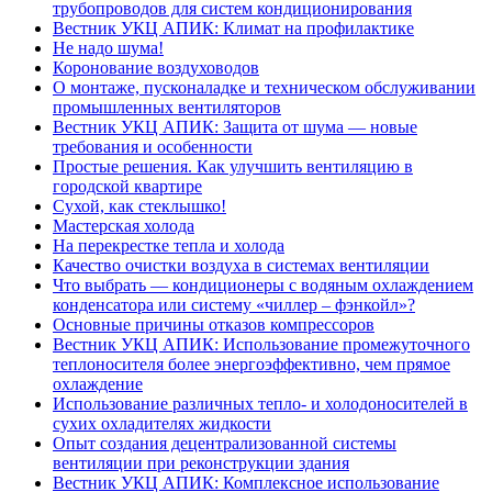
трубопроводов для систем кондиционирования
Вестник УКЦ АПИК: Климат на профилактике
Не надо шума!
Коронование воздуховодов
О монтаже, пусконаладке и техническом обслуживании
промышленных вентиляторов
Вестник УКЦ АПИК: Защита от шума — новые
требования и особенности
Простые решения. Как улучшить вентиляцию в
городской квартире
Сухой, как стеклышко!
Мастерская холода
На перекрестке тепла и холода
Качество очистки воздуха в системах вентиляции
Что выбрать — кондиционеры с водяным охлаждением
конденсатора или систему «чиллер – фэнкойл»?
Основные причины отказов компрессоров
Вестник УКЦ АПИК: Использование промежуточного
теплоносителя более энергоэффективно, чем прямое
охлаждение
Использование различных тепло- и холодоносителей в
сухих охладителях жидкости
Опыт создания децентрализованной системы
вентиляции при реконструкции здания
Вестник УКЦ АПИК: Комплексное использование