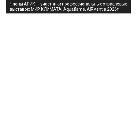
Члены АПИК — участники профессиональных отраслевых
выставок: МИР КЛИМАТА, Aquaflame, AIRVent в 2026г.