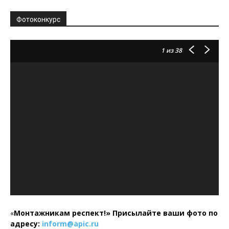
Фотоконкурс
1
из 38
«
Монтажникам респект!»
Присылайте ваши фото по
адресу:
inform@
apic.
ru