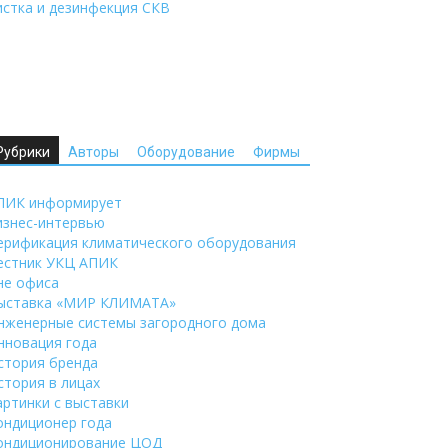
истка и дезинфекция СКВ
Рубрики
Авторы
Оборудование
Фирмы
ПИК информирует
изнес-интервью
ерификация климатического оборудования
естник УКЦ АПИК
не офиса
ыставка «МИР КЛИМАТА»
нженерные системы загородного дома
нновация года
стория бренда
стория в лицах
артинки с выставки
ондиционер года
ондиционирование ЦОД