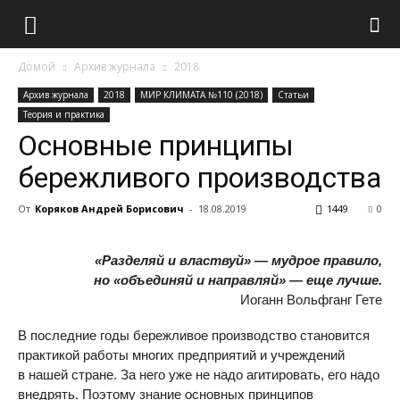
Домой
Архив журнала
2018
Архив журнала
2018
МИР КЛИМАТА №110 (2018)
Статьи
Теория и практика
Основные принципы
бережливого производства
От
Коряков Андрей Борисович
-
18.08.2019
1449
0
«Разделяй и властвуй» — мудрое правило,
но «объединяй и направляй» — еще лучше.
Иоганн Вольфганг Гете
В последние годы бережливое производство становится
практикой работы многих предприятий и учреждений
в нашей стране. За него уже не надо агитировать, его надо
внедрять. Поэтому знание основных принципов