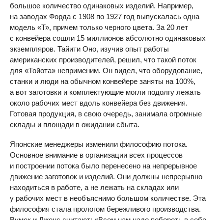
большое количество одинаковых изделий. Например,
на заводах Форда с 1908 по 1927 год выпускалась одна
модель «Т», причем только черного цвета. За 20 лет
с конвейера сошли 15 миллионов абсолютно одинаковых
экземпляров. Тайити Оно, изучив опыт работы
американских производителей, решил, что такой поток
для «Тойота» неприменим. Он видел, что оборудование,
станки и люди на обычном конвейере заняты на 100%,
а вот заготовки и комплектующие могли подолгу лежать
около рабочих мест вдоль конвейера без движения.
Готовая продукция, в свою очередь, занимала огромные
склады и площади в ожидании сбыта.
Японские менеджеры изменили философию потока.
Основное внимание в организации всех процессов
и построении потока было перенесено на непрерывное
движение заготовок и изделий. Они должны непрерывно
находиться в работе, а не лежать на складах или
у рабочих мест в необъяснимо большом количестве. Эта
философия стала прологом бережливого производства.
Вумек и Джонс считают: «Всем нам надо побороть в себе