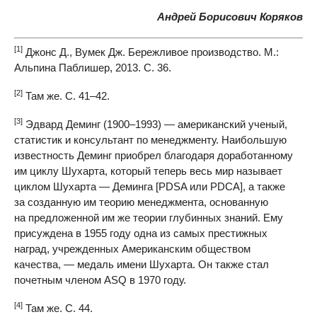
Андрей Борисович Коряков
[1]
Джонс Д., Вумек Дж. Бережливое производство. М.:
Альпина Паблишер, 2013. С. 36.
[2]
Там же. С.
41–42.
[3]
Эдвард Деминг
(1900–1993) —
американский ученый,
статистик и консультант по менеджменту. Наибольшую
известность Деминг приобрел благодаря доработанному
им циклу Шухарта, который теперь весь мир называет
циклом Шухарта — Деминга [
PDSA
или PDCA], а также
за созданную им теорию менеджмента, основанную
на предложенной им же теории глубинных знаний. Ему
присуждена в 1955 году одна из самых престижных
наград, учрежденных Американским обществом
качества, — медаль имени Шухарта. Он также стал
почетным членом
ASQ
в 1970 году.
[4]
Там же. С. 44.