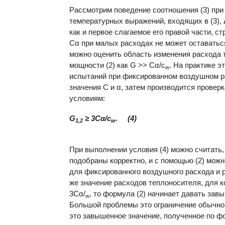
Рассмотрим поведение соотношения (3) при
температурных выражений, входящих в (3),
как и первое слагаемое его правой части, ст
Сα при малых расходах не может оставаться
можно оценить область изменения расхода 
мощности (2) как G >> Сα/с
. На практике 
w
испытаний при фиксированном воздушном р
значения С и α, затем производится провер
условиям:
G
≥ 3Сα/с
. (4)
1,2
w
При выполнении условия (4) можно считать,
подобраны корректно, и с помощью (2) мож
для фиксированного воздушного расхода и р
же значение расходов теплоносителя, для к
3Сα/
, то формула (2) начинает давать зав
w
Большой проблемы это ограничение обычно 
это завышенное значение, полученное по фо