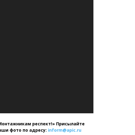
Монтажникам респект!»
Присылайте
аши фото по адресу:
inform@
apic.
ru