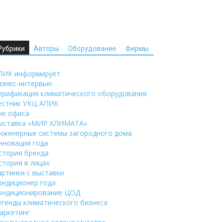
Рубрики
Авторы
Оборудование
Фирмы
ПИК информирует
изнес-интервью
ерификация климатического оборудования
естник УКЦ АПИК
не офиса
ыставка «МИР КЛИМАТА»
нженерные системы загородного дома
нновация года
стория бренда
стория в лицах
артинки с выставки
ондиционер года
ондиционирование ЦОД
егенды климатического бизнеса
аркетинг