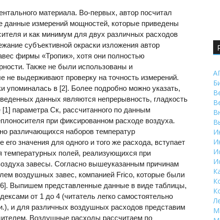
ентального материала. Во-первых, автор посчитал
 данные измерений мощностей, которые приведены
сителя и как минимум для двух различных расходов
ежание субъективной окраски изложения автор
вес фирмы «Тропик», хотя они полностью
ности. Также не были использованы и
А
ые не выдерживают проверку на точность измерений.
Б
 упоминалась в [2]. Более подробно можно указать,
В
иведенных данных являются непрерывность, гладкость
В
 [1] параметра Ск, рассчитанного по данным
В
теплоносителя при фиксированном расходе воздуха.
В
ьно различающихся наборов температур
И
И
 его значения для одного и того же расхода, вступает
И
я температурных полей, реализующихся при
И
воздуха завесы. Согласно вышеуказанным причинам
К
ем воздушных завес, компанией Frico, которые были
К
[6]. Выпишем представленные данные в виде таблицы,
К
ексами от 1 до 4 (читатель легко самостоятельно
Л
и.), и для различных воздушных расходов представим
М
дителем. Воздушные расходы рассчитаем по