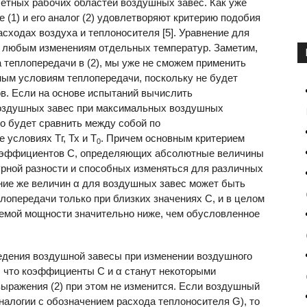
четных рабочих областей воздушных завес. Как уже
 (1) и его аналог (2) удовлетворяют критерию подобия
сходах воздуха и теплоносителя [5]. Уравнение для
к любым изменениям отдельных температур. Заметим,
 теплопередачи в (2), мы уже не сможем применить
ным условиям теплопередачи, поскольку не будет
в. Если на основе испытаний вычислить
воздушных завес при максимальных воздушных
но будет сравнить между собой по
 условиях Тг, Тх и Т
. Причем основным критерием
0
коэффициентов С, определяющих абсолютные величины
рной разности и способных изменяться для различных
ние же величин α для воздушных завес может быть
лопередачи только при близких значениях С, и в целом
емой мощности значительно ниже, чем обусловленное
едения воздушной завесы при изменении воздушного
 что коэффициенты С и α станут некоторыми
выражения (2) при этом не изменится. Если воздушный
налогии с обозначением расхода теплоносителя G), то