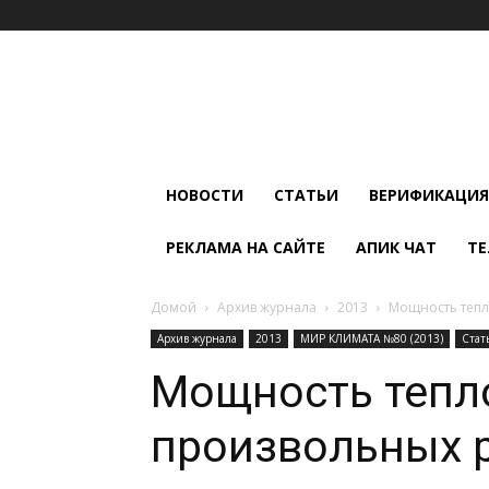
Мир
Климата
и
Холода
НОВОСТИ
СТАТЬИ
ВЕРИФИКАЦИЯ
РЕКЛАМА НА САЙТЕ
АПИК ЧАТ
ТЕ
Домой
Архив журнала
2013
Мощность тепл
Архив журнала
2013
МИР КЛИМАТА №80 (2013)
Стат
Мощность тепл
произвольных 