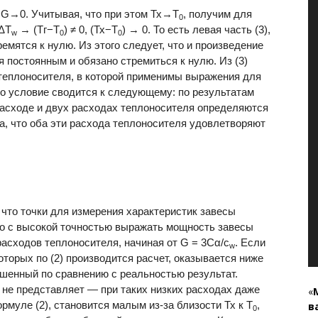
 G→0. Учитывая, что при этом Тх→Т
, получим для
0
 ΔТ
→ (Тг−Т
) ≠ 0, (Тх−Т
) → 0. То есть левая часть (3),
w
0
0
ремятся к нулю. Из этого следует, что и произведение
 постоянным и обязано стремиться к нулю. Из (3)
теплоносителя, в которой применимы выражения для
это условие сводится к следующему: по результатам
асходе и двух расходах теплоносителя определяются
ка, что оба эти расхода теплоносителя удовлетворяют
 что точки для измерения характеристик завесы
но с высокой точностью выражать мощность завесы
асходов теплоносителя, начиная от G = 3Сα/с
. Если
w
оторых по (2) производится расчет, оказывается ниже
ышенный по сравнению с реальностью результат.
не представляет — при таких низких расходах даже
«
рмуле (2), становится малым из-за близости Тх к Т
,
в
0