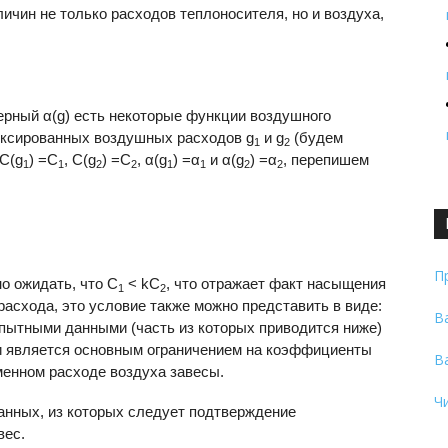
ичин не только расходов теплоносителя, но и воздуха,
ерный α(g) есть некоторые функции воздушного
иксированных воздушных расходов g
и g
(будем
1
2
 С(g
) =C
, C(g
) =C
, α(g
) =α
и α(g
) =α
, перепишем
1
1
2
2
1
1
2
2
П
жно ожидать, что C
< kC
, что отражает факт насыщения
1
2
асхода, это условие также можно представить в виде:
В
пытными данными (часть из которых приводится ниже)
и является основным ограничением на коэффициенты
В
енном расходе воздуха завесы.
Ч
анных, из которых следует подтверждение
вес.