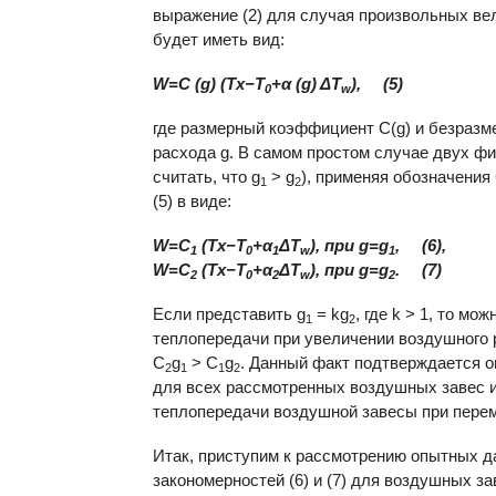
выражение (2) для случая произвольных вел
будет иметь вид:
W=C (g) (Тх−Т
+α (g) ΔТ
), (5)
0
w
где размерный коэффициент C(g) и безразм
расхода g. В самом простом случае двух ф
считать, что g
> g
), применяя обозначения
1
2
(5) в виде:
W=C
(Тх−Т
+α
ΔТ
), при g=g
, (6),
1
0
1
w
1
W=C
(Тх−Т
+α
ΔТ
), при g=g
. (7)
2
0
2
w
2
Если представить g
= kg
, где k > 1, то мо
1
2
теплопередачи при увеличении воздушного р
С
g
> С
g
. Данный факт подтверждается о
2
1
1
2
для всех рассмотренных воздушных завес 
теплопередачи воздушной завесы при перем
Итак, приступим к рассмотрению опытных д
закономерностей (6) и (7) для воздушных за