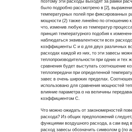
поэтому эти расходы выходят за рамки рас
было подробно рассмотрено в [2], выражение
температурных полей при фиксированных ра
мощности (2) также линейно по отношению 
что, изменив любую из температур процесса
принцип температурного подобия к изменен
наблюдаться эквивалентности всех расходо
коэффициенты С и α для двух различных 
расходах каждой из них, то эти завесы мож
теплопроизводительности при одних и тех же
сравнения будет выступать соотношение 
теплопередачи при определенной температу
завес в очень широких пределах. Соотноше
использовано для сравнения мощностей теп
влияние параметра α на величины передава
коэффициентом С.
Что можно ожидать от закономерностей пов
расхода? Из общих предположений следует,
функциями воздушного расхода, а сам вид 
расход завесы обозначить символом g (по а