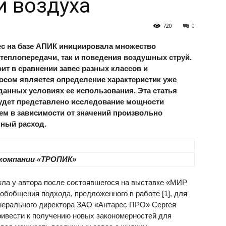
и воздуха
720
0
с на базе АПИК инициировала множество
теплопередачи, так и поведения воздушных струй.
ит в сравнении завес разных классов и
осом является определение характеристик уже
данных условиях ее использования. Эта статья
будет представлено исследование мощности
ем в зависимости от значений произвольно
ный расход.
 компании «ТРОПИК»
кла у автора после состоявшегося на выставке «МИР
общения подхода, предложенного в работе [1], для
енерального директора ЗАО «Антарес ПРО» Сергея
ивести к получению новых закономерностей для