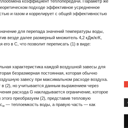
еплообмена коэффициент теплопередачи. Параметр же
 теоретическом подходе эффективное усредненное
стью и газом и коррелирует с общей эффективностью
значение для перепада значений температуры воды,
стив везде далее размерный множитель 4,2 кДж/кгК,
го в С, что позволит переписать (1) в виде:
альная характеристика каждой воздушной завесы для
торая безразмерная постоянная, которая обычно
оздушную завесу при максимальном расходе воздуха.
 в (2), но учитывается данным выражением через
ачения расхода G накладывается ограничение, которое
 этого преобразуем (2), представив тепловую
 с
— теплоемкость воды, а правую часть — как
w