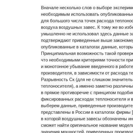
Вначале несколько слов о выборе эксперим
необходимым использовать опубликованные
для большого числа точек расхода теплоно
воздуха воздушных завес. К тому же во изб
умышленно не использовал здесь данные за
подтверждают приведенные выше закономер
опубликованные в каталогах данные, котор
Принципиальная возможность такой проверки
что необходимыми критериями точности пр
и монотонное убывание введенного в работе
производителя, в зависимости от расхода 
Разрывность Ск (для не слишком значител
теплоносителя), а именно заметно различные
в прямое противоречие с принципом подоби
фиксированных расходах теплоносителя и 
выберем данные, приведенные производител
представлены в России в каталогах фирмы 
в которой воздушные завесы обозначены инд
сможет найти оригинальное название модел
значения мощностей, приведенных произво