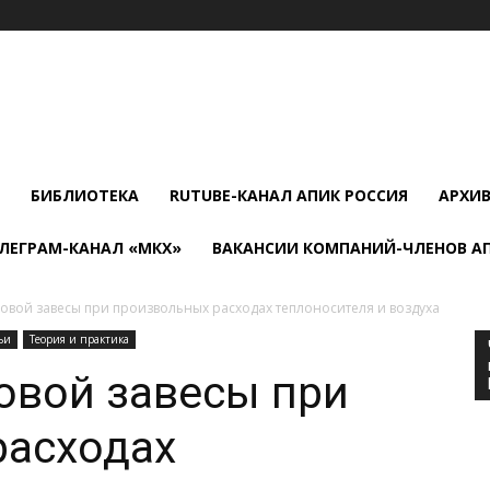
БИБЛИОТЕКА
RUTUBE-КАНАЛ АПИК РОССИЯ
АРХИ
ЛЕГРАМ-КАНАЛ «МКХ»
ВАКАНСИИ КОМПАНИЙ-ЧЛЕНОВ А
овой завесы при произвольных расходах теплоносителя и воздуха
ьи
Теория и практика
овой завесы при
расходах