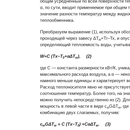
общий усредненный по всей поверхности т
α, по сути, вводит применяемое при общем
значение разности температур между жидко
теплообменника.
Преобразуем выражение (1), используя обо
проходящей через завесу ΔТ
=Тг–Тх, и опу
w
определяющий теплоемкость воды, учитывая е
W=C (Тх−Т
+αΔТ
), (2)
0
w
где С — константа размерности кВт/К, уник
максимального расхода воздуха, а α — неко
намного меньше единицы и характеризует в
Расход теплоносителя явно не присутствует
соотношения температур. Более того, на зн
можно получить непосредственно из (2). Для
мощность в левой части в виде с
GΔТ
, где
w
w
комбинацию двух слагаемых, получим:
с
GΔТ
= C (Тх−Т
) +СαΔТ
. (3)
w
w
0
w