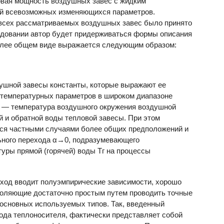
пловая мощность воздушных завес с жидким
й всевозможных изменяющихся параметров.
всех рассматриваемых воздушных завес было принято
едовании автор будет придерживаться формы описания
более общем виде выражается следующим образом:
ушной завесы константы, которые выражают ее
 температурных параметров в широком диапазоне
— температура воздушного окружения воздушной
й и обратной воды тепловой завесы. При этом
тся частными случаями более общих предположений и
ьного перехода α→0, подразумевающего
уры прямой (горячей) воды Тг на процессы
ход вводит полуэмпирические зависимости, хорошо
оляющие достаточно простым путем проводить точные
основных используемых типов. Так, введенный
хода теплоносителя, фактически представляет собой