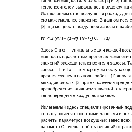
тепловой мощности. В работах [1] и [2] те
теплоносителем выражалась в виде функци
Исключением стал воздушный расход: для 
его максимальное значение. В данном иссл
[2], где мощность воздушной завесы в наи
W=4,2 (αТг+ (1−α) Тх−Т
) С. (1)
0
Здесь С и α — уникальные для каждой возд
мощность в расчетных пределах изменения
значений расхода теплоносителя завесы. Т
0
завесы, Тг и Тх — температуры поступающе
предположения и выводы работы [1] являю
выводов работы [2] при выполнении предел
пренебрежение влиянием значений температ
теплопередачи в воздушной завесе.
Излагаемый здесь специализированный под
согласующиеся с опытными данными и позв
расчеты параметров воздушных завес всех 
параметр С, очень слабо зависящий от рас