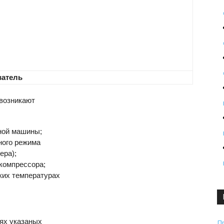
ватель
 возникают
ной машины;
ного режима
ера);
 компрессора;
ких температурах
ях указаных
П