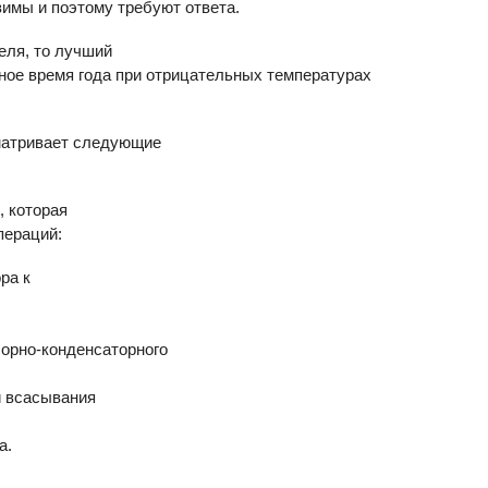
зимы и поэтому требуют ответа.
еля, то лучший
ное время года при отрицательных температурах
матривает следующие
, которая
пераций:
ра к
сорно-конденсаторного
и всасывания
а.