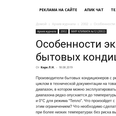
РЕКЛАМА НА САЙТЕ
АПИК ЧАТ
ТЕ
Домой
Архив журнала
2002
Особенности 
Архив журнала
2002
МИР КЛИМАТА №12 (2002)
Особенности э
бытовых конди
От
Корх Л.Н.
-
18.08.2019
Производители бытовых кондиционеров с 
циклом в технической документации на това
диапазон, в котором можно эксплуатировать
диапазона редко опускается до температур
и 0°С для режима “Тепло”. Что произойдет 
этим ограничением? Что необходимо сделат
при более низких температурах без риска в