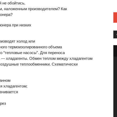
й не обойтись,
ем, наложенным производителем? Как
ионера?
онера при низких
оизводят холод или
дного термоизолированного объема
то “тепловые насосы”. Для переноса
 — хладагенты. Обмен теплом между хладагентом
воздушные теплообменники. Схематически
ванном
я хладагентом;
ачивается
ерез