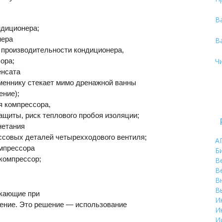
В
ндиционера;
нера
В
 производительности кондиционера,
ора;
Ч
енсата
меннику стекает мимо дренажной ванны
ение);
я компрессора,
щиты, риск теплового пробоя изоляции;
нетания
ссовых деталей четырехходового вентиля;
А
омпрессора
Б
 компрессор;
В
В
В
В
икающие при
И
шение. Это решение — использование
И
И