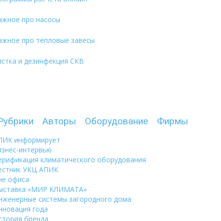
ажное про насосы
ажное про тепловые завесы
истка и дезинфекция СКВ
Рубрики
Авторы
Оборудование
Фирмы
ПИК информирует
изнес-интервью
ерификация климатического оборудования
естник УКЦ АПИК
не офиса
ыставка «МИР КЛИМАТА»
нженерные системы загородного дома
нновация года
стория бренда