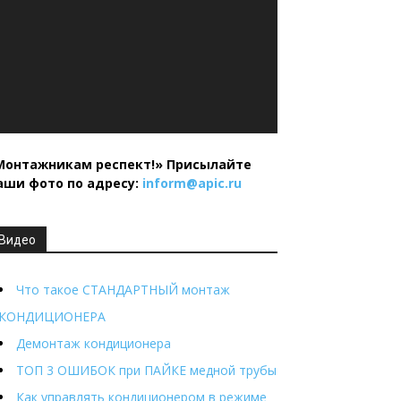
Монтажникам респект!»
Присылайте
аши фото по адресу:
inform@
apic.
ru
Видео
Что такое СТАНДАРТНЫЙ монтаж
КОНДИЦИОНЕРА
Демонтаж кондиционера
ТОП 3 ОШИБОК при ПАЙКЕ медной трубы
Как управлять кондиционером в режиме