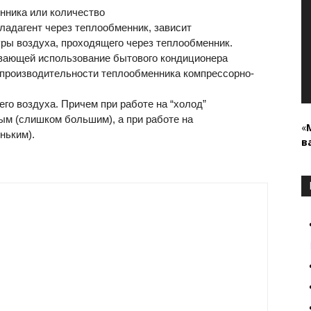
нника или количество
хладагент через теплообменник, зависит
уры воздуха, проходящего через теплообменник.
ивающей использование бытового кондиционера
 производительности теплообменника компрессорно-
го воздуха. Причем при работе на “холод”
м (слишком большим), а при работе на
«
ньким).
в