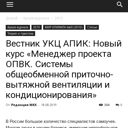
Домой
Архив журнала
2010
Архив журнала
2010
МИР КЛИМАТА №60 (2010)
Статьи
Теория и практика
Вестник УКЦ АПИК: Новый
курс «Менеджер проекта
ОПВК. Системы
общеобменной приточно-
вытяжной вентиляции и
кондиционирования»
От
Редакция МКХ
-
18.08.2019
364
0
В России большое количество специалистов самоучек.
Многие люди в нашем бизнесе, имеющие непрофильное