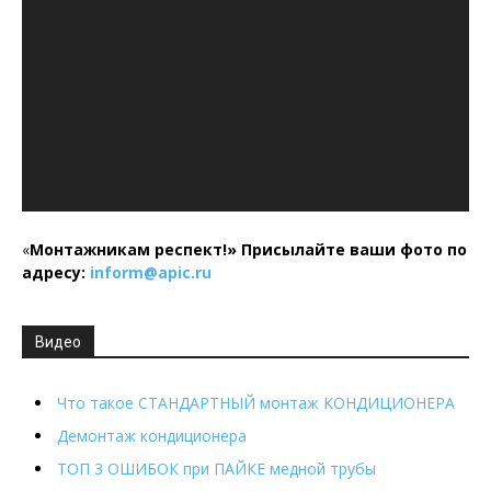
«
Монтажникам респект!»
Присылайте ваши фото по
адресу:
inform@
apic.
ru
Видео
Что такое СТАНДАРТНЫЙ монтаж КОНДИЦИОНЕРА
Демонтаж кондиционера
ТОП 3 ОШИБОК при ПАЙКЕ медной трубы