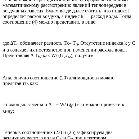
математическому рассмотрению явлений теплопередачи в
воздушных завесах. Будем везде далее считать, что индекс j
определяет расход воздуха, а индекс k — расход воды. Тогда
соотношение (4) можно представить в виде:
где ΔT
обозначает разность Тх– Т
. Отсутствие индекса k у С
0
0
и α означает их постоянство при изменении расхода воды.
Представляя Δ Т
как W/ (G
c
), получим:
W
k
w
Аналогично соотношение (20) для мощности можно
представить как:
с помощью замены и ΔT = W/ (g
c) его можно привести к
j
виду:
Теперь в соотношениях (23) и (25) зафиксируем два
различных расхода воды G
и G
при некотором