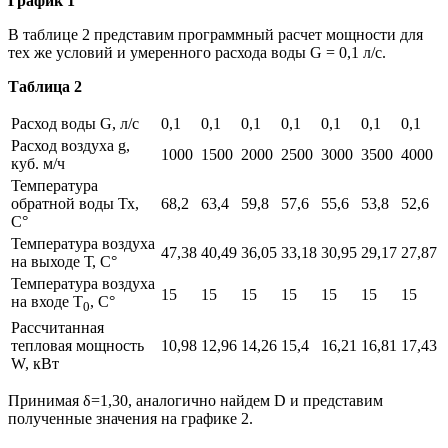
График 1
В таблице 2 представим программный расчет мощности для
тех же условий и умеренного расхода воды G = 0,1 л/с.
Таблица 2
Расход воды G, л/с
0,1
0,1
0,1
0,1
0,1
0,1
0,1
Расход воздуха g,
1000
1500
2000
2500
3000
3500
4000
куб. м/ч
Температура
обратной воды Тх,
68,2
63,4
59,8
57,6
55,6
53,8
52,6
С°
Температура воздуха
47,38
40,49
36,05
33,18
30,95
29,17
27,87
на выходе Т, С°
Температура воздуха
15
15
15
15
15
15
15
на входе Т
, С°
0
Рассчитанная
тепловая мощность
10,98
12,96
14,26
15,4
16,21
16,81
17,43
W, кВт
Принимая δ=1,30, аналогично найдем D и представим
полученные значения на графике 2.