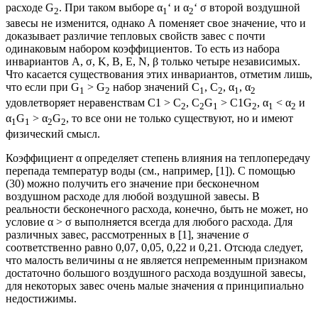
расходе G
. При таком выборе α
‘ и α
‘ σ второй воздушной
2
1
2
завесы не изменится, однако A поменяет свое значение, что и
доказывает различие тепловых свойств завес с почти
одинаковым набором коэффициентов. То есть из набора
инвариантов A, σ, K, B, E, N, β только четыре независимых.
Что касается существования этих инвариантов, отметим лишь,
что если при G
> G
набор значений С
, С
, α
, α
1
2
1
2
1
2
удовлетворяет неравенствам C1 > C
, C
G
> C1G
, α
< α
и
2
2
1
2
1
2
α
G
> α
G
, то все они не только существуют, но и имеют
1
1
2
2
физический смысл.
Коэффициент α определяет степень влияния на теплопередачу
перепада температур воды (см., например, [1]). С помощью
(30) можно получить его значение при бесконечном
воздушном расходе для любой воздушной завесы. В
реальности бесконечного расхода, конечно, быть не может, но
условие α > σ выполняется всегда для любого расхода. Для
различных завес, рассмотренных в [1], значение σ
соответственно равно 0,07, 0,05, 0,22 и 0,21. Отсюда следует,
что малость величины α не является непременным признаком
достаточно большого воздушного расхода воздушной завесы,
для некоторых завес очень малые значения α принципиально
недостижимы.