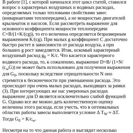
В работе [1], с которой начинался этот цикл статей, ставился
вопрос о характерных воздушных и водяных расходах,
определяемых только тепловыми свойствами завес
(инвариантами теплопередачи), а не мощностью двигателей
крыльчаток и насосов. Если рассмотреть выражение для
основного коэффициента мощности теплопередачи
С=В/(1+K/(cg)), то его величина определяется безразмерным
выражением K/(cg). При малых g коэффициент С достаточно
быстро растет в зависимости от расхода воздуха, а при
больших g рост замедляется. Итак, искомый характерный
воздушный расход g
= K/c. Что касается характерного
0
водяного расхода, то, к сожалению, выражение D=В/ (1+N/
(c
G)) не может быть использовано для получения выражения
w
для G
, поскольку вследствие отрицательности N оно
0
стремится к бесконечности при уменьшении расхода. Это
происходит при очень малых расходах, выходящих за рамки
(3). При интересующих же нас умеренных расходах
выражение для D является исключительно слабой функцией
G. Однако все же можно дать количественную оценку
величины этого расхода, если учесть, что в оптимальных
областях работы завесы выполняется условие Δ Т
≈ ΔT.
W
Тогда G
= K/c
.
0
w
Несмотря на то что данная работа и выглядит несколько