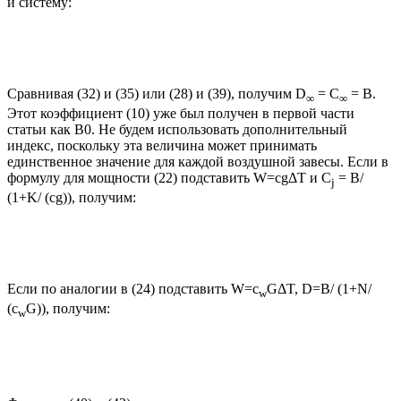
и систему:
Сравнивая (32) и (35) или (28) и (39), получим D
= С
= В.
∞
∞
Этот коэффициент (10) уже был получен в первой части
статьи как В0. Не будем использовать дополнительный
индекс, поскольку эта величина может принимать
единственное значение для каждой воздушной завесы. Если в
формулу для мощности (22) подставить W=cgΔT и С
= B/
j
(1+K/ (cg)), получим:
Если по аналогии в (24) подставить W=c
GΔT, D=B/ (1+N/
w
(c
G)), получим:
w