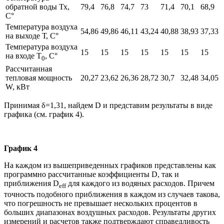
обратной воды Тх,
79,4
76,8
74,7
73
71,4
70,1
68,9
С°
Температура воздуха
54,86
49,86
46,11
43,24
40,88
38,93
37,33
на выходе Т, С°
Температура воздуха
15
15
15
15
15
15
15
на входе Т
, С°
0
Рассчитанная
тепловая мощность
20,27
23,62
26,36
28,72
30,7
32,48
34,05
W, кВт
Принимая δ=1,31, найдем D и представим результаты в виде
графика (см. график 4).
График 4
На каждом из вышеприведенных графиков представлены как
программно рассчитанные коэффициенты D, так и
приближения D
для каждого из водяных расходов. Причем
eff
точность подобного приближения в каждом из случаев такова,
что погрешность не превышает нескольких процентов в
больших диапазонах воздушных расходов. Результаты других
измерений и расчетов также подтверждают справедливость