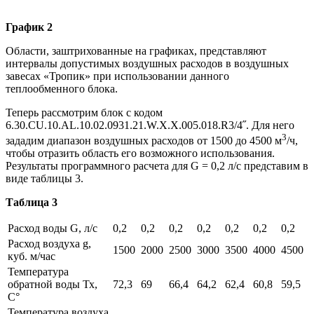
График 2
Области, заштрихованные на графиках, представляют
интервалы допустимых воздушных расходов в воздушных
завесах «Тропик» при использовании данного
теплообменного блока.
Теперь рассмотрим блок с кодом
6.30.CU.10.AL.10.02.0931.21.W.X.X.005.018.R3/4˝. Для него
3
зададим диапазон воздушных расходов от 1500 до 4500 м
/ч,
чтобы отразить область его возможного использования.
Результаты программного расчета для G = 0,2 л/с представим в
виде таблицы 3.
Таблица 3
Расход воды G, л/с
0,2
0,2
0,2
0,2
0,2
0,2
0,2
Расход воздуха g,
1500
2000
2500
3000
3500
4000
4500
куб. м/час
Температура
обратной воды Тх,
72,3
69
66,4
64,2
62,4
60,8
59,5
С°
Температура воздуха