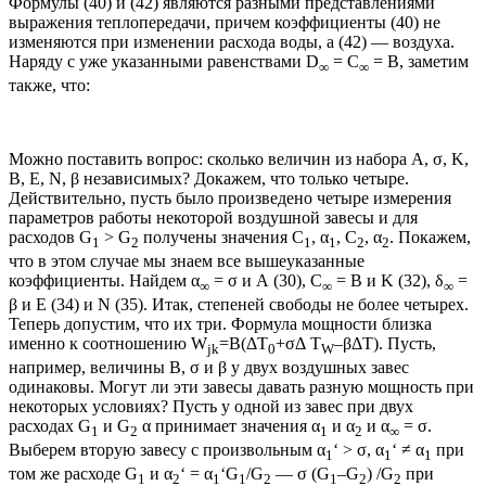
Формулы (40) и (42) являются разными представлениями
выражения теплопередачи, причем коэффициенты (40) не
изменяются при изменении расхода воды, а (42) — воздуха.
Наряду с уже указанными равенствами D
= С
= В, заметим
∞
∞
также, что:
Можно поставить вопрос: сколько величин из набора A, σ, K,
B, E, N, β независимых? Докажем, что только четыре.
Действительно, пусть было произведено четыре измерения
параметров работы некоторой воздушной завесы и для
расходов G
> G
получены значения С
, α
, C
, α
. Покажем,
1
2
1
1
2
2
что в этом случае мы знаем все вышеуказанные
коэффициенты. Найдем α
= σ и A (30), С
= В и K (32), δ
=
∞
∞
∞
β и E (34) и N (35). Итак, степеней свободы не более четырех.
Теперь допустим, что их три. Формула мощности близка
именно к соотношению W
=B(ΔT
+σΔ Т
–βΔT). Пусть,
jk
0
W
например, величины B, σ и β у двух воздушных завес
одинаковы. Могут ли эти завесы давать разную мощность при
некоторых условиях? Пусть у одной из завес при двух
расходах G
и G
α принимает значения α
и α
и α
= σ.
1
2
1
2
∞
Выберем вторую завесу с произвольным α
‘ > σ, α
‘ ≠ α
при
1
1
1
том же расходе G
и α
‘ = α
‘G
/G
— σ (G
–G
) /G
при
1
2
1
1
2
1
2
2