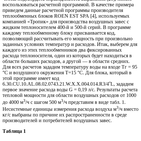
воспользоваться расчетной программой. В качестве примера
приведем данные расчетной программы производителя
теплообменных блоков
ROEN
EST
SPA
[4], используемых
компанией «Тропик» для производства воздушных завес с
жидким теплоносителем 400-й и 500-й серий. В программе
каждому теплообменному блоку присваивается код,
позволяющий рассчитывать его мощность при произвольно
заданных условиях температур и расходов. Итак, выберем для
каждого из этих теплообменников два фиксированных
расхода теплоносителя, один из которых будет находиться в
области больших расходов, а другой — в области средних.
Для всех расчетов зададим температуру воды на входе Тг = 95
°C и воздушного окружения Т=15 °C. Для блока, который в
этой программе имеет код
6.30.CU.10.AL.08.02.0743.21.W.X.X.004.014.R3/4˝L, зададим
первое значение расхода воды G = 0,19 л/с. Результаты расчета
тепловой мощности для области воздушных расходов от 1000
3
3
до 4000 м
/ч с шагом 500 м
/ч представим в виде табл. 1.
3
Несистемные единицы измерения расхода воздуха м
/ч вместо
кг/с выбраны по причине их распространенности в среде
производителей и потребителей воздушных завес.
Таблица 1