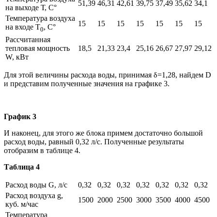
51,39
46,31
42,61
39,75
37,49
35,62
34,1
на выходе Т, С°
Температура воздуха
15
15
15
15
15
15
15
на входе Т
, С°
0
Рассчитанная
тепловая мощность
18,5
21,33
23,4
25,16
26,67
27,97
29,12
W, кВт
Для этой величины расхода воды, принимая δ=1,28, найдем D
и представим полученные значения на графике 3.
График 3
И наконец, для этого же блока примем достаточно большой
расход воды, равный 0,32 л/с. Полученные результаты
отобразим в таблице 4.
Таблица 4
Расход воды G, л/с
0,32
0,32
0,32
0,32
0,32
0,32
0,32
Расход воздуха g,
1500
2000
2500
3000
3500
4000
4500
куб. м/час
Температура