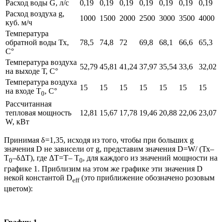
Расход воды G, л/с
0,19
0,19
0,19
0,19
0,19
0,19
0,19
Расход воздуха g,
1000
1500
2000
2500
3000
3500
4000
куб. м/ч
Температура
обратной воды Тх,
78,5
74,8
72
69,8
68,1
66,6
65,3
C°
Температура воздуха
52,79
45,81
41,24
37,97
35,54
33,6
32,02
на выходе Т, С°
Температура воздуха
15
15
15
15
15
15
15
на входе Т
, С°
0
Рассчитанная
тепловая мощность
12,81
15,67
17,78
19,46
20,88
22,06
23,07
W, кВт
Принимая δ=1,35, исходя из того, чтобы при больших g
значения D не зависели от g, представим значения D=W/ (Тх–
Т
–δΔТ), где ΔТ=Т– Т
, для каждого из значений мощности на
0
0
графике 1. Приблизим на этом же графике эти значения D
некой константой D
(это приближение обозначено розовым
eff
цветом):