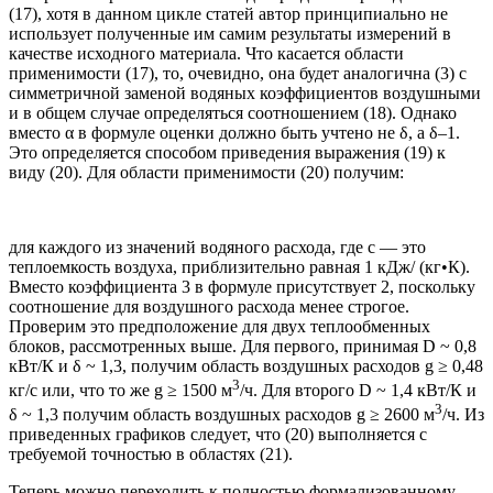
(17), хотя в данном цикле статей автор принципиально не
использует полученные им самим результаты измерений в
качестве исходного материала. Что касается области
применимости (17), то, очевидно, она будет аналогична (3) с
симметричной заменой водяных коэффициентов воздушными
и в общем случае определяться соотношением (18). Однако
вместо α в формуле оценки должно быть учтено не δ, а δ–1.
Это определяется способом приведения выражения (19) к
виду (20). Для области применимости (20) получим:
для каждого из значений водяного расхода, где с — это
теплоемкость воздуха, приблизительно равная 1 кДж/ (кг•К).
Вместо коэффициента 3 в формуле присутствует 2, поскольку
соотношение для воздушного расхода менее строгое.
Проверим это предположение для двух теплообменных
блоков, рассмотренных выше. Для первого, принимая D ~ 0,8
кВт/К и δ ~ 1,3, получим область воздушных расходов g ≥ 0,48
3
кг/с или, что то же g ≥ 1500 м
/ч. Для второго D ~ 1,4 кВт/К и
3
δ ~ 1,3 получим область воздушных расходов g ≥ 2600 м
/ч. Из
приведенных графиков следует, что (20) выполняется с
требуемой точностью в областях (21).
Теперь можно переходить к полностью формализованному