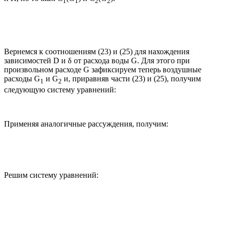
1
1
2
2
Вернемся к соотношениям (23) и (25) для нахождения
зависимостей D и δ от расхода воды G. Для этого при
произвольном расходе G зафиксируем теперь воздушные
расходы G
и G
и, приравняв части (23) и (25), получим
1
2
следующую систему уравнений:
Применяя аналогичные рассуждения, получим:
Решим систему уравнений: