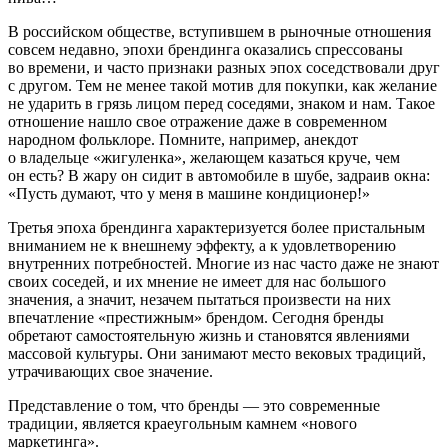
В российском обществе, вступившем в рыночные отношения
совсем недавно, эпохи брендинга оказались спрессованы
во времени, и часто признаки разных эпох соседствовали друг
с другом. Тем не менее такой мотив для покупки, как желание
не ударить в грязь лицом перед соседями, знаком и нам. Такое
отношение нашло свое отражение даже в современном
народном фольклоре. Помните, например, анекдот
о владельце «жигуленка», желающем казаться круче, чем
он есть? В жару он сидит в автомобиле в шубе, задраив окна:
«Пусть думают, что у меня в машине кондиционер!»
Третья эпоха брендинга характеризуется более пристальным
вниманием не к внешнему эффекту, а к удовлетворению
внутренних потребностей. Многие из нас часто даже не знают
своих соседей, и их мнение не имеет для нас большого
значения, а значит, незачем пытаться произвести на них
впечатление «престижным» брендом. Сегодня бренды
обретают самостоятельную жизнь и становятся явлениями
массовой культуры. Они занимают место вековых традиций,
утрачивающих свое значение.
Представление о том, что бренды — это современные
традиции, является краеугольным камнем «нового
маркетинга».