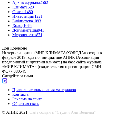
Архив журнала
2562
Климат
1523
Статьи
1480
Инвестиции
1221
Библиотека
1093
Холод
1076
Документация
941
Мероприятия
871
Дон Корлеоне
Интернет-портал «МИР КЛИМАТА/ХОЛОДА» создан в
феврале 2019 года по инициативе АПИК (Ассоциация
предприятий индустрии климата) на базе сайта журнала
«МИР КЛИМАТА» (свидетельство о регистрации СМИ
ФС77-38054).
Следуйте за нами
Правила использования материалов
Контакты
Реклама на сайте
Обратная связь
© АПИК 2021.
Сайт создан в "Студии Али Велиева"