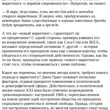
маркетинга «с корабля современности». Напротив, он пишет:
— В мире, безусловно, есть место для идей и методов
старого маркетинга. Я уверен, что, придерживаясь их,
некоторые давно существующие и хорошо известные бренды
будут процветать, как и прежде.
А что же «новый маркетинг», гарантирует ли
он процветание? С одной стороны, примеры взявших его
на вооружение компаний, таких как Coca-Cola или
IKEA
,
внушают определенный оптимизм. С другой — история
применения его принципов пока еще слишком коротка, чтобы
убедиться в их стопроцентной действенности. Однако, как бы
то ни было, принципы или правила «нового маркетинга»
стоят того, чтобы познакомиться с ними поближе.
Какие же перемены, по мнению автора книги, требуют нового
подхода к маркетингу? Джон Грант называет несколько
факторов, отдавая приоритет изменениям в политической
и демографической сферах. Действительно, в политической
жизни начало
XXI
века было отмечено возрождением
«революционных» настроений
1960-х,
переосмыслением
на новом уровне идей построения общества на принципах
социального равенства и личной свободы. Правда, сегодня
эти настроения изменились, во многом произошел откат назад