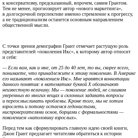
к консерватизму, предсказанный, впрочем, самим Грантом.
Тем не менее, прогнозирует автор «нового маркетинга»,
в долгосрочной перспективе именно стремление к прогрессу,
а не традиционализм останется основным направлением
общественной мысли.
С точки зрения демографии Грант отмечает растущую роль
представителей «поколения Икс», к которому автор относит
и себя:
— Если вам, как и мне, от 25 до 40 лет, то вы, скорее всего,
понимаете, что принадлежите к этому поколению. В Америке
его называют «поколением Икс». Мне нравятся коннотации
данного понятия: в математике буквой X обозначают
неизвестную величину. Мы — поколение людей, не слишком
уверенных во многих вещах и склонных задавать вопросы
и переосмысливать проблемы. Кроме того, мы не хотим
взрослеть и потому остаемся гедонистами,
ниспровергателями основ, борцами с формальностями —
поколением «наполовину взрослых».
Перед тем как сформулировать главную идею своей книги,
Джон Грант предлагает читателям обратиться к истории