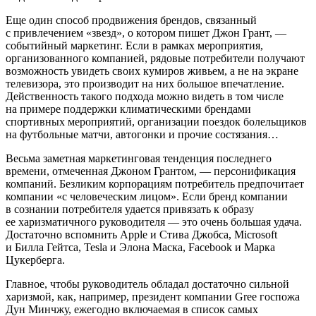
Еще один способ продвижения брендов, связанный
с привлечением «звезд», о котором пишет Джон Грант, —
событийный маркетинг. Если в рамках мероприятия,
организованного компанией, рядовые потребители получают
возможность увидеть своих кумиров живьем, а не на экране
телевизора, это производит на них большое впечатление.
Действенность такого подхода можно видеть в том числе
на примере поддержки климатическими брендами
спортивных мероприятий, организации поездок болельщиков
на футбольные матчи, автогонки и прочие состязания…
Весьма заметная маркетинговая тенденция последнего
времени, отмеченная Джоном Грантом, — персонификация
компаний. Безликим корпорациям потребитель предпочитает
компании «с человеческим лицом». Если бренд компании
в сознании потребителя удается привязать к образу
ее харизматичного руководителя — это очень большая удача.
Достаточно вспомнить Apple и Стива Джобса, Microsoft
и Билла Гейтса, Tesla и Элона Маска, Facebook и Марка
Цукерберга.
Главное, чтобы руководитель обладал достаточно сильной
харизмой, как, например, президент компании Gree госпожа
Дун Минчжу, ежегодно включаемая в список самых