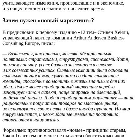
учитывающего изменения, произошедшие и в экономике,
и в общественном сознании за последнее время.
Зачем нужен «новый маркетинг»?
В предисловии к первому изданию «12 тем» Стивен Хейли,
управляющий партнер компании Arthur Andersen Business
Consulting Europe, писал:
— Бизнесмены, как правило, мыслят абстрактными
понятиями: стратегиями, структурами, системами. Хотя,
по моему опыту, успех бизнеса заключается в людях
и их совместных усилиях. Сильные компании были основаны
сильными личностями, сумевшими создать сплоченные
команды, способные воплотить в жизнь значимые для них
идеи. Тем не менее традиционный маркетинг нередко
игнорирует этот аспект, чаще опираясь на блестящий,
но безликий анализ. Люди в традиционном маркетинге — лишь
рациональные покупатели товаров на массовом рынке,
их используют в своих целях и даже иногда дурачат. Но мир
вокруг меняется, и неожиданные изменения постоянно
вторгаются в нашу жизнь.
Формально противопоставляя «новые» принципы старым,
Джон Грант тем не менее не пытается сбросить классиков