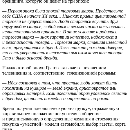
брендинга, которую он делит на три эпохи:
— Первая эпоха была эпохой торговых марок. Представьте
себе США в начале XX века… Никаких правил цивилизованной
торговли не существовало. Люди старались всучить друг
другу любое старье, любой хлам и весьма часто пользовались
нечистоплотными приемами. В этих условиях и родилась
торговая марка — знак гарантии качества, надежности
и безопасности товара… Торговая марка, ставшая известной
всем, превращалась в бренд. Известность рождала доверие,
то есть уверенность в неизменно высоком качестве товара.
Это и было основой бренда.
Начало второй эпохи Грант связывает с появлением
телевидения и, соответственно, телевизионной рекламы:
— Идея состояла в том, что простые люди хотят быть
похожими на кумиров — звезд экрана, аристократов или
образцовых матерей. Если идеальный образ удавалось связать
с брендом, ценность последнего стремительно росла.
Бренд получил идеологическую «нагрузку», отражающую
«правильное» положение покупателя в обществе
и предписывающую определенные желания и стремления:
покупка «уместной» модели автомобиля, выбор газеты, сорта
пива…