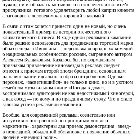
нужно, ни изображать застывшего в позе «чего изволите?»
прислужника, готового удовлетворить любой каприз клиента,
а заговорит с человеком как хороший знакомый.
В связи с этим хочется привести один не новый, но очень
показательный пример из истории отечественного
климатического бизнеса. В ходе одной рекламной кампании
было решено использовать для продвижения торговой марки
образ генерала Иволгина — персонажа «народных» комедий
о национальных особенностях россиян, сыгранного актером
Алексеем Булдаковым. Казалось бы, по формальным
признакам привлечение кинозвезды в рекламу следует
отнести к приемам второй эпохи брендинга, основанным
на навязывании идеального образа потребления. Однако
персонаж, «засветившийся» не только в кино, но и в уютном
семейном музыкальном клипе «Погода в доме»,
воспринимался аудиторией не как недостижимый киногерой,
а как сосед — по дому и по праздничному столу. Что и стало
залогом успеха рекламной кампании.
Вообще, для современной рекламы, сознательно или
интуитивно построенной по принципам «нового
маркетинга», характерны два приема: демонстрация «звезд»
в незвездной, обыденной обстановке и появление обычных
людей в «звездной роли».