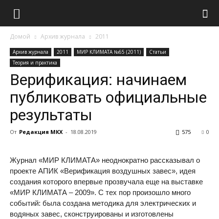
Домой
Архив журнала
2011
Архив журнала
2011
МИР КЛИМАТА №65 (2011)
Статьи
Теория и практика
Верификация: начинаем
публиковать официальные
результаты
От
Редакция МКХ
-
18.08.2019
575
0
Журнал «МИР КЛИМАТА» неоднократно рассказывал о
проекте АПИК «Верификация воздушных завес», идея
создания которого впервые прозвучала еще на выставке
«МИР КЛИМАТА – 2009». С тех пор произошло много
событий: была создана методика для электрических и
водяных завес, сконструированы и изготовлены