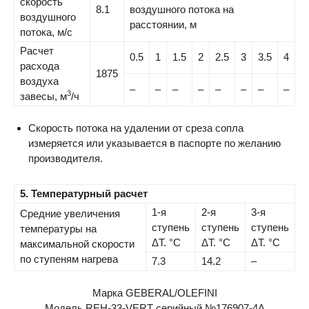
скорость
8.1
воздушного потока на
воздушного
расстоянии, м
потока, м/с
Расчет
0.5
1
1.5
2
2.5
3
3.5
4
расхода
1875
воздуха
–
–
–
–
–
–
–
–
3
завесы, м
/ч
Скорость потока на удалении от среза сопла
измеряется или указывается в паспорте по желанию
производителя.
5. Температурный расчет
1-я
2-я
3-я
Средние увеличения
ступень
ступень
ступень
температуры на
ΔT. °C
ΔT. °C
ΔT. °C
максимальной скорости
по ступеням нагрева
7.3
14.2
–
Марка GEBERAL/
OLEFINI
Модель REH-33-
VERT
серийный №176907-4А