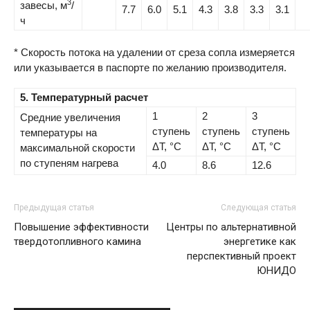
3
завесы, м
/
7.7
6.0
5.1
4.3
3.8
3.3
3.1
ч
* Скорость потока на удалении от среза сопла измеряется
или указывается в паспорте по желанию производителя.
5. Температурный расчет
1
2
3
Средние увеличения
ступень
ступень
ступень
температуры на
ΔТ, °C
ΔТ, °C
ΔТ, °C
максимальной скорости
по ступеням нагрева
4.0
8.6
12.6
Предыдущая статья
Следующая статья
Повышение эффективности
Центры по альтернативной
твердотопливного камина
энергетике как
перспективный проект
ЮНИДО