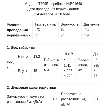
Модель Т309Е серийный №В01646
Дата проведения верификации:
24 декабря 2010 года.
Температура,
Влажность,
Давление,
Условия
t °C
%
гПа
проведения
верификации
23
40
996
1. Вес, габариты
Ш х В
Д х
Нетто
13.2
х Г
Ш
Габариты
Размер
Вес,
и завесы,
сопла,
1011
835
кг
мм
мм
Брутто
15
× 228
×
× 228
77
2. Шумовые характеристики
Пересчет на
Замер уровня шума на
63
расстояние 5м,
58
расстоянии 3м, дБ(А)
дБ(А)