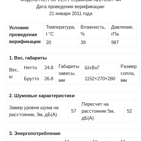
Дата проведения верификации:
21 января 2011 года
Температура,
Влажность,
Давление,
Условия
t °C
%
гПа
проведения
верификации
20
39
987
1. Вес, габариты
Габариты
Размер
Нетто
24.8
ШхВхГ
Вес,
завесы,
сопла,
кг
Брутто
26.8
1152×270×280
мм
мм
2. Шумовые характеристики
Пересчет на
Замер уровня шума на
57
расстояние 5м,
52
расстоянии, 3м, дБ(А)
дБ(А)
3. Энергопотребление