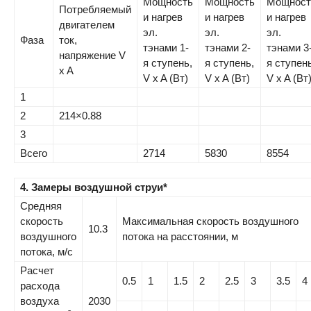
Мощность
Мощность
Мощност
Потребляемый
и нагрев
и нагрев
и нагрев
двигателем
эл.
эл.
эл.
Фаза
ток,
тэнами 1-
тэнами 2-
тэнами 3
напряжение V
я ступень,
я ступень,
я ступень
x A
V x A (Вт)
V x A (Вт)
V x A (Вт
1
2
214×0.88
3
Всего
2714
5830
8554
4. Замеры воздушной струи*
Средняя
скорость
Максимальная скорость воздушного
10.3
воздушного
потока на расстоянии, м
потока, м/с
Расчет
0.5
1
1.5
2
2.5
3
3.5
4
расхода
воздуха
2030