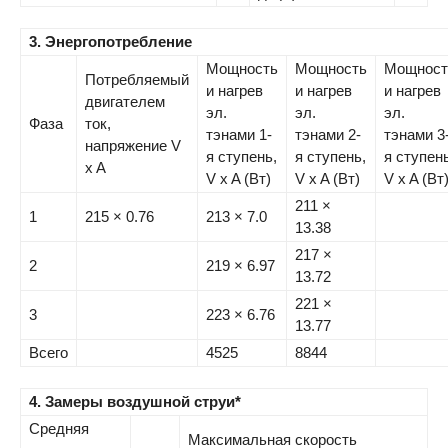
3. Энергопотребление
Мощность
Мощность
Мощност
Потребляемый
и нагрев
и нагрев
и нагрев
двигателем
эл.
эл.
эл.
Фаза
ток,
тэнами 1-
тэнами 2-
тэнами 3
напряжение V
я ступень,
я ступень,
я ступень
x A
V x A (Вт)
V x A (Вт)
V x A (Вт
211 ×
1
215 × 0.76
213 × 7.0
13.38
217 ×
2
219 × 6.97
13.72
221 ×
3
223 × 6.76
13.77
Всего
4525
8844
4. Замеры воздушной струи*
Средняя
Максимальная скорость