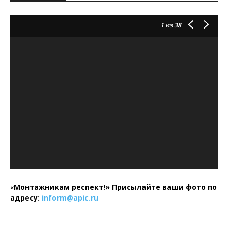
1
из 38
«
Монтажникам респект!»
Присылайте ваши фото по
адресу:
inform@
apic.
ru