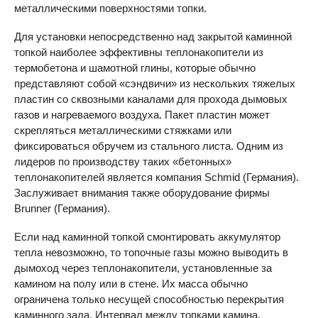
металлическими поверхностями топки.
Для установки непосредственно над закрытой каминной
топкой наиболее эффективны теплонакопители из
термобетона и шамотной глины, которые обычно
представляют собой «сэндвичи» из нескольких тяжелых
пластин со сквозными каналами для прохода дымовых
газов и нагреваемого воздуха. Пакет пластин может
скрепляться металлическими стяжками или
фиксироваться обручем из стального листа. Одним из
лидеров по производству таких «бетонных»
теплонакопителей является компания Schmid (Германия).
Заслуживает внимания также оборудование фирмы
Brunner (Германия).
Если над каминной топкой смонтировать аккумулятор
тепла невозможно, то топочные газы можно выводить в
дымоход через теплонакопители, установленные за
камином на полу или в стене. Их масса обычно
ограничена только несущей способностью перекрытия
каминного зала. Интервал между топками камина,