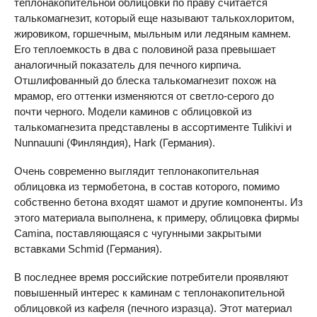
теплонакопительной облицовки по праву считается
талькомагнезит, который еще называют талькохлоритом,
жировиком, горшечным, мыльным или ледяным камнем.
Его теплоемкость в два с половиной раза превышает
аналогичный показатель для печного кирпича.
Отшлифованный до блеска талькомагнезит похож на
мрамор, его оттенки изменяются от светло-серого до
почти черного. Модели каминов с облицовкой из
талькомагнезита представлены в ассортименте Tulikivi и
Nunnauuni (Финляндия), Hark (Германия).
Очень современно выглядит теплонакопительная
облицовка из термо­бетона, в состав которого, помимо
собственно бетона входят шамот и другие компоненты. Из
этого материала выполнена, к примеру, облицовка фирмы
Camina, поставляющаяся с чугунными закрытыми
вставками Schmid (Германия).
В последнее время российские потребители проявляют
повышенный интерес к каминам с теплонакопительной
облицовкой из кафеля (печного изразца). Этот материал