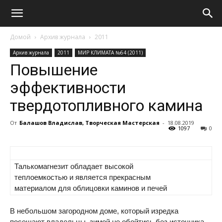
Домой
Архив журнала
2011
Архив журнала
2011
МИР КЛИМАТА №64 (2011)
Повышение
эффективности
твердотопливного камина
От
Балашов Владислав, Творческая Мастерская
-
18.08.2019
1097
0
Талькомагнезит обладает высокой
теплоемкостью и является прекрасным
материалом для облицовки каминов и печей
В небольшом загородном доме, который изредка
посещают владельцы, зимой не обойтись без источника