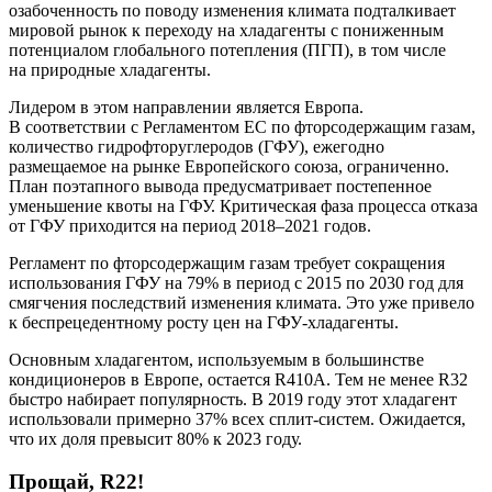
озабоченность по поводу изменения климата подталкивает
мировой рынок к переходу на хладагенты с пониженным
потенциалом глобального потепления (ПГП), в том числе
на природные хладагенты.
Лидером в этом направлении является Европа.
В соответствии с Регламентом ЕС по фторсодержащим газам,
количество гидрофторуглеродов (ГФУ), ежегодно
размещаемое на рынке Европейского союза, ограниченно.
План поэтапного вывода предусматривает постепенное
уменьшение квоты на ГФУ. Критическая фаза процесса отказа
от ГФУ приходится на период
2018–2021 годов.
Регламент по фторсодержащим газам требует сокращения
использования ГФУ на 79% в период с 2015 по 2030 год для
смягчения последствий изменения климата. Это уже привело
к беспрецедентному росту цен на ГФУ-хладагенты.
Основным хладагентом, используемым в большинстве
кондиционеров в Европе, остается R410A. Тем не менее R32
быстро набирает популярность. В 2019 году этот хладагент
использовали примерно 37% всех сплит-систем. Ожидается,
что их доля превысит 80% к 2023 году.
Прощай, R22!