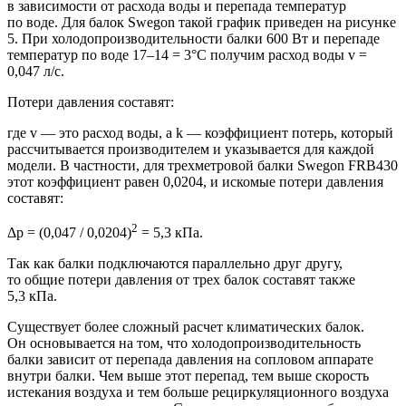
в зависимости от расхода воды и перепада температур
по воде. Для балок Swegon такой график приведен на рисунке
5. При холодопроизводительности балки 600 Вт и перепаде
температур по воде
17–14
= 3°C получим расход воды v =
0,047 л/с.
Потери давления составят:
где v — ​это расход воды, а k — ​коэффициент потерь, который
рассчитывается производителем и указывается для каждой
модели. В частности, для трехметровой балки Swegon FRB430
этот коэффициент равен 0,0204, и искомые потери давления
составят:
2
Δp = (0,047 / 0,0204)
= 5,3 кПа.
Так как балки подключаются параллельно друг другу,
то общие потери давления от трех балок составят также
5,3 кПа.
Существует более сложный расчет климатических балок.
Он основывается на том, что холодопроизводительность
балки зависит от перепада давления на сопловом аппарате
внутри балки. Чем выше этот перепад, тем выше скорость
истекания воздуха и тем больше рециркуляционного воздуха