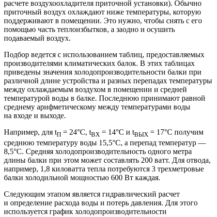
расчете воздухоохладителя приточной установки). Обычно
приточный воздух охлаждают ниже температуры, которую
поддерживают в помещении. Это нужно, чтобы снять с его
помощью часть теплоизбытков, а заодно и осушить
подаваемый воздух.
Подбор ведется с использованием таблиц, предоставляемых
производителями климатических балок. В этих таблицах
приведены значения холодопроизводительности балки при
различной длине устройства и разных перепадах температуры
между охлаждаемым воздухом в помещении и средней
температурой воды в балке. Последнюю принимают равной
среднему арифметическому между температурами воды
на входе и выходе.
Например, для t
= 24°C, t
= 14°C и t
= 17°C получим
П
ВХ
ВЫХ
среднюю температуру воды 15,5°C, а перепад температур — ​
8,5°C. Средняя холодопроизводительность одного метра
длины балки при этом может составлять 200 ватт. Для отвода,
например, 1,8 киловатта тепла потребуются 3 трехметровые
балки холодильной мощностью 600 Вт каждая.
Следующим этапом является гидравлический расчет
и определение расхода воды и потерь давления. Для этого
используется график холодопроизводительности