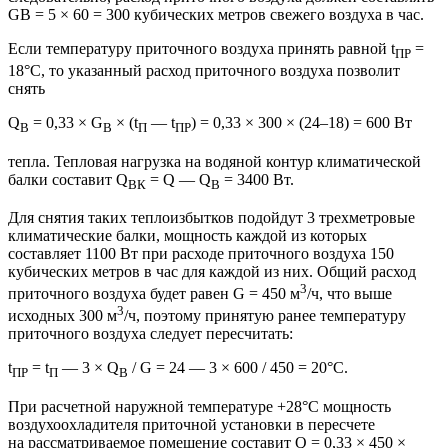
GВ = 5 × 60 = 300 кубических метров свежего воздуха в час.
Если температуру приточного воздуха принять равной t
=
ПР
18°C, то указанный расход приточного воздуха позволит
снять
Q
= 0,33 × G
× (t
— t
) = 0,33 × 300 ×
(24–18)
= 600 Вт
В
В
П
ПР
тепла. Тепловая нагрузка на водяной контур климатической
балки составит Q
= Q — ​Q
= 3400 Вт.
ВК
В
Для снятия таких теплоизбытков подойдут 3 трехметровые
климатические балки, мощность каждой из которых
составляет 1100 Вт при расходе приточного воздуха 150
кубических метров в час для каждой из них. Общий расход
3
приточного воздуха будет равен G = 450 м
/ч, что выше
3
исходных 300 м
/ч, поэтому принятую ранее температуру
приточного воздуха следует пересчитать:
t
= t
— ​3 × Q
/ G = 24 — 3 × 600 / 450 = 20°C.
ПР
П
В
При расчетной наружной температуре +28°C мощность
воздухоохладителя приточной установки в пересчете
на рассматриваемое помещение составит Q = 0,33 × 450 ×