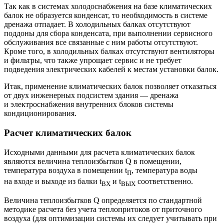
Так как в системах холодоснабжения на базе климатических
балок не образуется конденсат, то необходимость в системе
дренажа отпадает. В холодильных балках отсутствуют
поддоны для сбора конденсата, при выполнении сервисного
обслуживания все связанные с ним работы отсутствуют.
Кроме того, в холодильных балках отсутствуют вентиляторы
и фильтры, что также упрощает сервис и не требует
подведения электрических кабелей к местам установки балок.
Итак, применение климатических балок позволяет отказаться
от двух инженерных подсистем здания — ​дренажа
и электроснабжения внутренних блоков системы
кондиционирования.
Расчет климатических балок
Исходными данными для расчета климатических балок
являются величина теплоизбытков Q в помещении,
температура воздуха в помещении t
, температура воды
П
на входе и выходе из балки t
и t
соответственно.
ВХ
ВЫХ
Величина теплоизбытков Q определяется по стандартной
методике расчета без учета теплопритоков от приточного
воздуха (для оптимизации системы их следует учитывать при