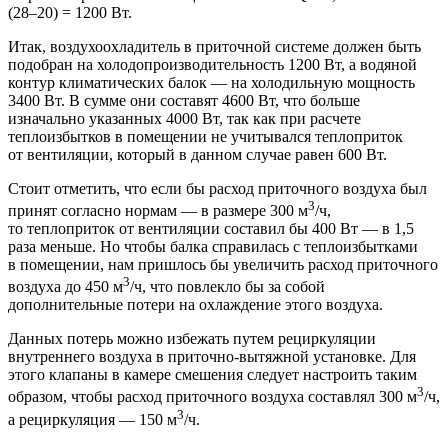
(28–20)
= 1200 Вт.
Итак, воздухоохладитель в приточной системе должен быть
подобран на холодопроизводительность 1200 Вт, а водяной
контур климатических балок — ​на холодильную мощность
3400 Вт. В сумме они составят 4600 Вт, что больше
изначально указанных 4000 Вт, так как при расчете
теплоизбытков в помещении не учитывался теплоприток
от вентиляции, который в данном случае равен 600 Вт.
Стоит отметить, что если бы расход приточного воздуха был
3
принят согласно нормам — ​в размере 300 м
/ч,
то теплоприток от вентиляции составил бы 400 Вт — ​в 1,5
раза меньше. Но чтобы балка справилась с теплоизбытками
в помещении, нам пришлось бы увеличить расход приточного
3
воздуха до 450 м
/ч, что повлекло бы за собой
дополнительные потери на охлаждение этого воздуха.
Данных потерь можно избежать путем рециркуляции
внутреннего воздуха в приточно-вытяжной установке. Для
этого клапаны в камере смешения следует настроить таким
3
образом, чтобы расход приточного воздуха составлял 300 м
/ч,
3
а рециркуляция — ​150 м
/ч.