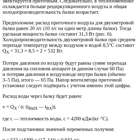
эжектируется приточным. Следовательно, в теплообменнике
охлаждается больше рециркуляционного воздуха и общая
холодопроизводительность балки возрастает.
Предположим: расход приточного воздуха для двухметровой
балки равен 20 л/с (10 л/с на один метр длины балки). Тогда
удельная мощность балки составит 31,3 Вт (рис. 6).
Холодопроизводительность двухметровой балки при среднем
перепаде температур между воздухом и водой 8,5°C составит
Q
= 31,3 × 8,5 × 2 = 532 Вт.
X
Потери давления по воздуху будут равны сумме перепада
давления на сопловом аппарате (в данном случае ​60 Па)
и потерям давления в воздуховоде внутри балки (обычно
3–5 Па),
итого — ​65 Па. Напор вентилятора приточной
установки следует подбирать с учетом именно этой цифры.
Расход воды через балку будет равен:
v = Q
/ (с (t
— ​t
)),
X
ВЫХ
ВХ
где с — ​теплоемкость воды, с = 4200 кДж/(кг·°C).
После подстановки значений переменных получим:
v = 532 / (4200 ×
(17–14))
= 0,042 л/с.