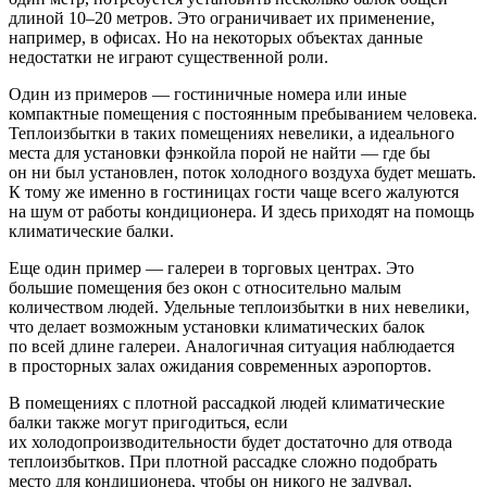
длиной
10–20 метров.
Это ограничивает их применение,
например, в офисах. Но на некоторых объектах данные
недостатки не играют существенной роли.
Один из примеров — ​гостиничные номера или иные
компактные помещения с постоянным пребыванием человека.
Теплоизбытки в таких помещениях невелики, а идеального
места для установки фэнкойла порой не найти — ​где бы
он ни был установлен, поток холодного воздуха будет мешать.
К тому же именно в гостиницах гости чаще всего жалуются
на шум от работы кондиционера. И здесь приходят на помощь
климатические балки.
Еще один пример — ​галереи в торговых центрах. Это
большие помещения без окон с относительно малым
количеством людей. Удельные теплоизбытки в них невелики,
что делает возможным установки климатических балок
по всей длине галереи. Аналогичная ситуация наблюдается
в просторных залах ожидания современных аэропортов.
В помещениях с плотной рассадкой людей климатические
балки также могут пригодиться, если
их холодопроизводительности будет достаточно для отвода
теплоизбытков. При плотной рассадке сложно подобрать
место для кондиционера, чтобы он никого не задувал,