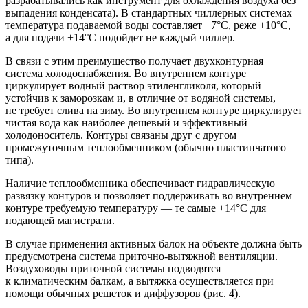
разрабатывались как инструмент для охлаждения воздуха без
выпадения конденсата). В стандартных чиллерных системах
температура подаваемой воды составляет +7°C, реже +10°C,
а для подачи +14°C подойдет не каждый чиллер.
В связи с этим преимущество получает двухконтурная
система холодоснабжения. Во внутреннем контуре
циркулирует водный раствор этиленгликоля, который
устойчив к заморозкам и, в отличие от водяной системы,
не требует слива на зиму. Во внутреннем контуре циркулирует
чистая вода как наиболее дешевый и эффективный
холодоноситель. Контуры связаны друг с другом
промежуточным теплообменником (обычно пластинчатого
типа).
Наличие теплообменника обеспечивает гидравлическую
развязку контуров и позволяет поддерживать во внутреннем
контуре требуемую температуру — ​те самые +14°C для
подающей магистрали.
В случае применения активных балок на объекте должна быть
предусмотрена система приточно-вытяжной вентиляции.
Воздуховоды приточной системы подводятся
к климатическим балкам, а вытяжка осуществляется при
помощи обычных решеток и диффузоров (рис. 4).