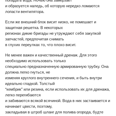
попадать вода. Ночью она замерзает
и образуется наледь, об которую нередко ломаются
лопасти вентилятора.
Если же внешний блок висит низко, не помешает и
защитная решетка. В некоторых
регионах дикие бригады не утруждают себя закупкой
запчастей, предпочитая снимать
в глухих переулках то, что плохо висит.
Не менее важен и качественный дренаж. Для этого
необходимо использовать только
специально предназначенную армированную трубку. Она
должна легко гнуться, не
изменяя круглого внутреннего сечения, и быть внутри
идеально гладкой. Толстый
“кембрик” или резина, если использовать их для дренажа,
легко перегибаются
и забиваются всякой всячиной. Вода в них застаивается и
начинает цвести, поэтому,
закладывая в штроб шланг для полива огорода, будте