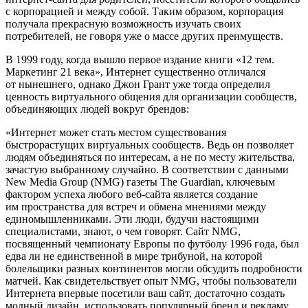
с корпорацией и между собой. Таким образом, корпорация
получала прекрасную возможность изучать своих
потребителей, не говоря уже о массе других преимуществ.
В 1999 году, когда вышло первое издание книги «12 тем.
Маркетинг 21 века», Интернет существенно отличался
от нынешнего, однако Джон Грант уже тогда определил
ценность виртуального общения для организации сообществ,
объединяющих людей вокруг брендов:
«Интернет может стать местом существования
быстрорастущих виртуальных сообществ. Ведь он позволяет
людям объединяться по интересам, а не по месту жительства,
зачастую выбранному случайно. В соответствии с данными
New Media Group (
NMG
) газеты The Guardian, ключевым
фактором успеха любого веб-сайта является создание
им пространства для встреч и обмена мнениями между
единомышленниками. Эти люди, будучи настоящими
специалистами, знают, о чем говорят. Сайт
NMG
,
посвященный чемпионату Европы по футболу 1996 года, был
едва ли не единственной в мире трибуной, на которой
болельщики разных континентов могли обсудить подробности
матчей. Как свидетельствует опыт
NMG
, чтобы пользователи
Интернета впервые посетили ваш сайт, достаточно создать
модный дизайн, использовать популярный бренд и рекламу,