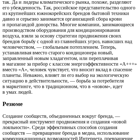
так. Да и лидеры климатического рынка, похоже, разделяют
его убежденность. Так, российское представительство одного
из крупнейших южнокорейских брендов бытовой техники
давно и серьезно занимается организацией сбора крови
и пропагандой донорства. Многие компании, занимающиеся
производством оборудования для кондиционирования
воздуха, взяли за основу стратегии продвижения своих
брендов борьбу с одной из главнейших угроз, нависших над
человечеством, — глобальным потеплением. Теперь,
устанавливая вместо старого кондиционера новый,
заправленный новым хладагентом, или переплачивая
в магазине за прибор с классом энергоэффективности «А+++»
вместо «А», человек чувствует, что вносит вклад в спасение
планеты. Неважно, влияет ли его выбор на экологическую
ситуацию в действительности, — борьба за потребителя
в маркетинге, что в традиционном, что в «новом», идет
в умах людей.
Резюме
Создание сообществ, объединенных вокруг бренда, —
прекрасный инструмент продвижения и создания «новой
лояльности». Среди эффективных способов создания
сообществ — превращение бренда в медиа, использование
коммуникационных возможностей Интернета, превращение