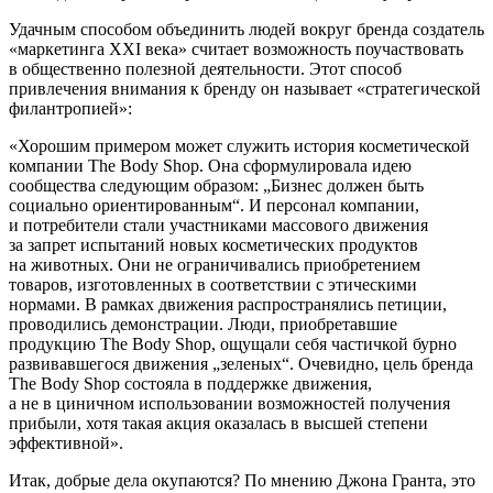
Удачным способом объединить людей вокруг бренда создатель
«маркетинга XXI века» считает возможность поучаствовать
в общественно полезной деятельности. Этот способ
привлечения внимания к бренду он называет «стратегической
филантропией»:
«Хорошим примером может служить история косметической
компании The Body Shop. Она сформулировала идею
сообщества следующим образом: „Бизнес должен быть
социально ориентированным“. И персонал компании,
и потребители стали участниками массового движения
за запрет испытаний новых косметических продуктов
на животных. Они не ограничивались приобретением
товаров, изготовленных в соответствии с этическими
нормами. В рамках движения распространялись петиции,
проводились демонстрации. Люди, приобретавшие
продукцию The Body Shop, ощущали себя частичкой бурно
развивавшегося движения „зеленых“. Очевидно, цель бренда
The Body Shop состояла в поддержке движения,
а не в циничном использовании возможностей получения
прибыли, хотя такая акция оказалась в высшей степени
эффективной».
Итак, добрые дела окупаются? По мнению Джона Гранта, это