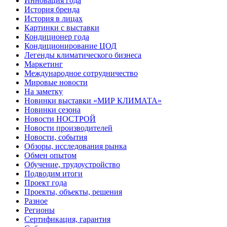
Инновация года
История бренда
История в лицах
Картинки с выставки
Кондиционер года
Кондиционирование ЦОД
Легенды климатического бизнеса
Маркетинг
Международное сотрудничество
Мировые новости
На заметку
Новинки выставки «МИР КЛИМАТА»
Новинки сезона
Новости НОСТРОЙ
Новости производителей
Новости, события
Обзоры, исследования рынка
Обмен опытом
Обучение, трудоустройство
Подводим итоги
Проект года
Проекты, объекты, решения
Разное
Регионы
Сертификация, гарантия