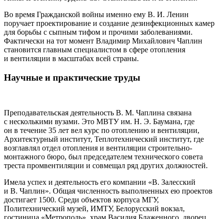
Во время Гражданской войны именно ему В. И. Ленин
поручает проектирование и создание дезинфекционных камер
для борьбы с сыпным тифом и прочими заболеваниями.
Фактически на тот момент Владимир Михайлович Чаплин
становится главным специалистом в сфере отопления
и вентиляции в масштабах всей страны.
Научные и практические труды
Преподавательская деятельность В. М. Чаплина связана
с несколькими вузами. Это МВТУ им. Н. Э. Баумана, где
он в течение 35 лет вел курс по отоплению и вентиляции,
Архитектурный институт, Теплотехнический институт, где
возглавлял отдел отопления и вентиляции строительно-
монтажного бюро, был председателем технического совета
треста промвентиляции и совмещал ряд других должностей.
Имела успех и деятельность его компании «В. Залесский
и В. Чаплин». Общая численность выполненных ею проектов
достигает 1500. Среди объектов корпуса МГУ,
Политехнический музей, ИМТУ, Белорусский вокзал,
гостиница «Метрополь», храм Василия Блаженного, дворец