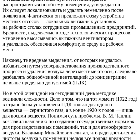
распространяться по объему помещения, утверждал он.
Их следует локализовывать и удалять немедленно после
появления. Фактически он предложил схему устройства
местных отсосов — локальных вытяжных установок
на рабочих столах сотрудников промышленных предприятий.
Вредности, выделяемые в ходе технологических процессов,
мгновенно высасывались вытяжным вентилятором
и удалялись, обеспечивая комфортную среду на рабочем
месте.
Наконец, те вредные выделения, от которых не удалось
избавиться путем усовершенствования производственного
процесса и удаления воздуха через местные отсосы, следовало
разбавлять общеобменной вентиляцией до концентрации
не выше предельно допустимой (ПДК).
Но в этой очевидной на сегодняшний день методике
возникли сложности. Дело в том, что на тот момент (1922 год)
в стране была установлена ПДК только для одного
вещества — сернистого газа, а в конце
1920-х
годов — лишь
для восьми веществ. Понимая суть проблемы, В. М. Чаплин
возглавил кампанию по созданию государственных норм как
для производственных помещений, так и для атмосферного
воздуха. Владимир Михайлович считал, что ради достижения
чистоты воздуха в помещении нельзя все подряд вредности