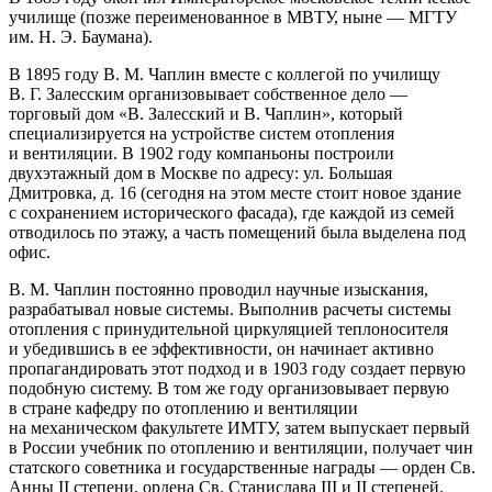
училище (позже переименованное в МВТУ, ныне — МГТУ
им. Н. Э. Баумана).
В 1895 году В. М. Чаплин вместе с коллегой по училищу
В. Г. Залесским организовывает собственное дело —
торговый дом «В. Залесский и В. Чаплин», который
специализируется на устройстве систем отопления
и вентиляции. В 1902 году компаньоны построили
двухэтажный дом в Москве по адресу: ул. Большая
Дмитровка, д. 16 (сегодня на этом месте стоит новое здание
с сохранением исторического фасада), где каждой из семей
отводилось по этажу, а часть помещений была выделена под
офис.
В. М. Чаплин постоянно проводил научные изыскания,
разрабатывал новые системы. Выполнив расчеты системы
отопления с принудительной циркуляцией теплоносителя
и убедившись в ее эффективности, он начинает активно
пропагандировать этот подход и в 1903 году создает первую
подобную систему. В том же году организовывает первую
в стране кафедру по отоплению и вентиляции
на механическом факультете ИМТУ, затем выпускает первый
в России учебник по отоплению и вентиляции, получает чин
статского советника и государственные награды — орден Св.
Анны II степени, ордена Св. Станислава
III
и II степеней.