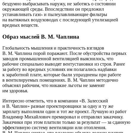
бездумно выбрасывать наружу, не заботясь о состоянии
окружающей среды. Впоследствии он предложил
устанавливать газо- и пылеулавливающие фильтры
на вытяжных воздуховодах с последующей утилизацией
вредных веществ.
Образ мыслей В. М. Чаплина
Глобальность мышления и практичность взглядов
В. М. Чаплина порой поражают. После обустройства первых
заводов промышленной вентиляцией выяснилось, что
рабочие специально выводят вентустановки из строя. Ранее
за работу во вредных условиях им полагались надбавки
к заработной плате, которые были упразднены при работе
в вентилируемых помещениях. В. М. Чаплин методично
объяснял рабочим, что никакие льготы не заменят
им здоровья.
Интересно отметить, что в компании «В. Залесский
и В. Чаплин» разные проектировщики за одну и ту же
зарплату выполняли один и тот же проект. Лучшую из работ
Владимир Михайлович премировал и отправлял заказчику.
Заказчики при этом платили только за результат — за сданную
эффективную систему вентиляции или отопления.
В. М. Чаплин считал, что владелец объекта должен платить