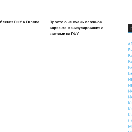
бления ГФУ в Европе
Просто о не очень сложном
варианте манипулирования с
квотами на ГФУ
А
Б
В
В
В
В
И
И
И
И
К
К
К
Л
М