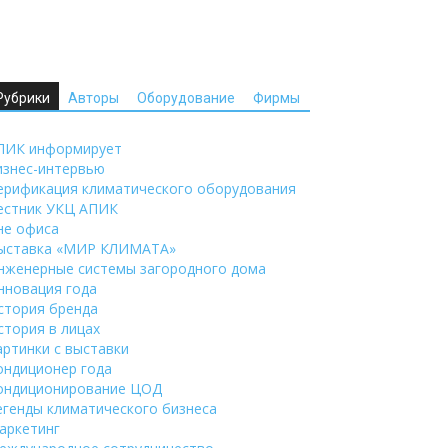
Рубрики
Авторы
Оборудование
Фирмы
ПИК информирует
изнес-интервью
ерификация климатического оборудования
естник УКЦ АПИК
не офиса
ыставка «МИР КЛИМАТА»
нженерные системы загородного дома
нновация года
стория бренда
стория в лицах
артинки с выставки
ондиционер года
ондиционирование ЦОД
егенды климатического бизнеса
аркетинг