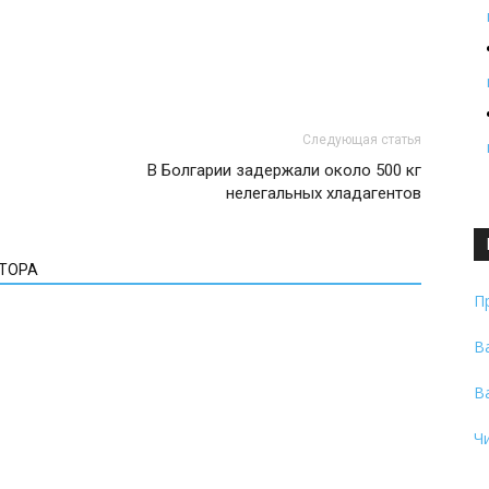
Следующая статья
В Болгарии задержали около 500 кг
нелегальных хладагентов
ВТОРА
П
В
В
Ч