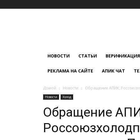
Мир
Климата
и
Холода
НОВОСТИ
СТАТЬИ
ВЕРИФИКАЦИЯ
РЕКЛАМА НА САЙТЕ
АПИК ЧАТ
ТЕ
Домой
Новости
Обращение АПИК, Россоюзхол
Новости
Холод
Обращение АПИ
Россоюзхолодп