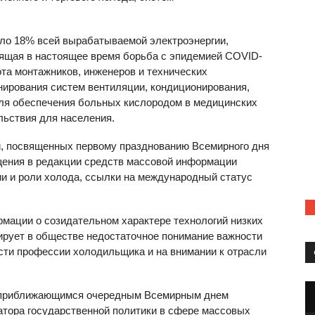
оло 18% всей вырабатываемой электроэнергии,
дящая в настоящее время борьба с эпидемией COVID-
ота монтажников, инженеров и технических
ирования систем вентиляции, кондиционирования,
для обеспечения больных кислородом в медицинских
льствия для населения.
й, посвященных первому празднованию Всемирного дня
ащения в редакции средств массовой информации
ии и роли холода, ссылки на международный статус
рмации о созидательном характере технологий низких
ирует в обществе недостаточное понимание важности
ости профессии холодильщика и на внимании к отрасли
с приближающимся очередным Всемирным днем
натора государственной политики в сфере массовых