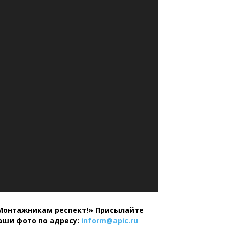
Монтажникам респект!»
Присылайте
аши фото по адресу:
inform@
apic.
ru