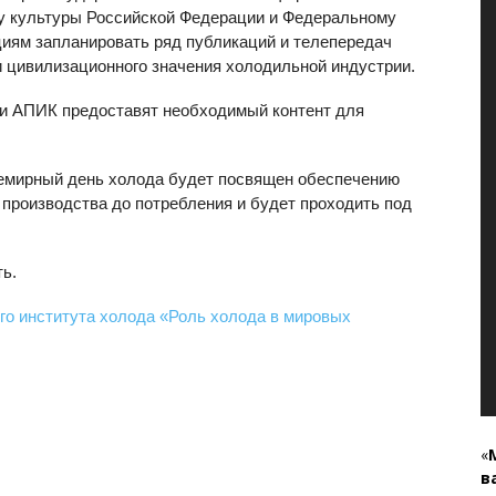
у культуры Российской Федерации и Федеральному
циям запланировать ряд публикаций и телепередач
и цивилизационного значения холодильной индустрии.
и АПИК предоставят необходимый контент для
семирный день холода будет посвящен обеспечению
т производства до потребления и будет проходить под
ь.
го института холода «Роль холода в мировых
«
в