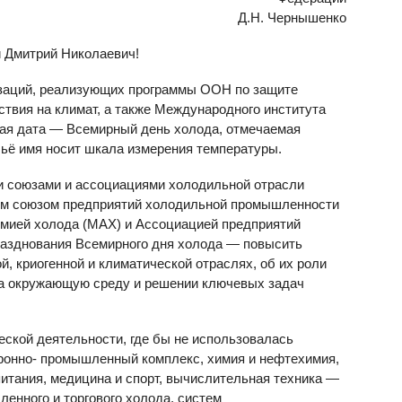
Д.Н. Чернышенко
 Дмитрий Николаевич!
заций, реализующих программы ООН по защите
ствия на климат, а также Международного института
ная дата — Всемирный день холода, отмечаемая
чьё имя носит шкала измерения температуры.
 союзами и ассоциациями холодильной отрасли
ским союзом предприятий холодильной промышленности
мией холода (МАХ) и Ассоциацией предприятий
разднования Всемирного дня холода — повысить
, криогенной и климатической отраслях, об их роли
на окружающую среду и решении ключевых задач
еской деятельности, где бы не использовалась
ронно- промышленный комплекс, химия и нефтехимия,
питания, медицина и спорт, вычислительная техника —
енного и торгового холода, систем