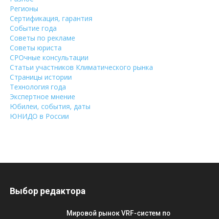
Регионы
Сертификация, гарантия
Событие года
Советы по рекламе
Советы юриста
СРОчные консультации
Статьи участников Климатического рынка
Страницы истории
Технология года
Экспертное мнение
Юбилеи, события, даты
ЮНИДО в России
Выбор редактора
Мировой рынок VRF-систем по