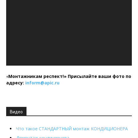
«
Монтажникам респект!»
Присылайте ваши фото по
адресу:
inform@
apic.
ru
Видео
Что такое СТАНДАРТНЫЙ монтаж КОНДИЦИОНЕРА
Демонтаж кондиционера