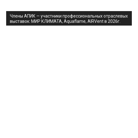
Члены АПИК — участники профессиональных отраслевых
выставок: МИР КЛИМАТА, Aquaflame, AIRVent в 2026г.