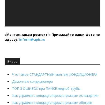
«
Монтажникам респект!»
Присылайте ваши фото по
адресу:
inform@
apic.
ru
Видео
Что такое СТАНДАРТНЫЙ монтаж КОНДИЦИОНЕРА
Демонтаж кондиционера
ТОП 3 ОШИБОК при ПАЙКЕ медной трубы
Как управлять кондиционером в режиме охлаждения
Как управлять кондиционером в режиме обогрев