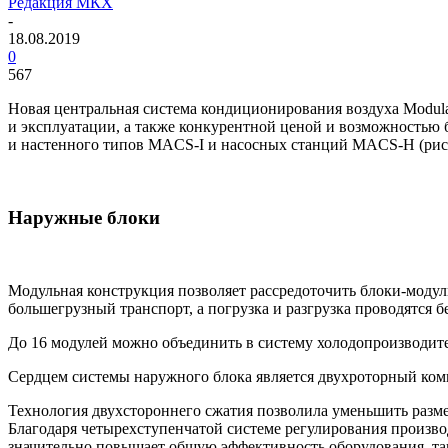
Редакция МКХ
-
18.08.2019
0
567
Новая центральная система кондиционирования воздуха Modular 
и эксплуатации, а также конкурентной ценой и возможностью 
и настенного типов
MACS-I
и насосных станций
MACS-H
(рис.
Наружные блоки
Модульная конструкция позволяет рассредоточить блоки-модул
большегрузный транспорт, а погрузка и разгрузка проводятся 
До 16 модулей можно объединить в систему холодопроизводите
Сердцем системы наружного блока является двухроторный ко
Технология двухстороннего сжатия позволила уменьшить разм
Благодаря четырехступенчатой системе регулирования произв
значительно повышает общую эффективность оборудования, та