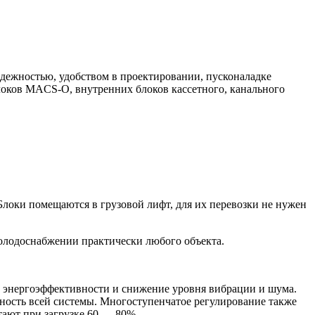
адежностью, удобством в проектировании, пусконаладке
локов
MACS-O
, внутренних блоков кассетного, канального
локи помещаются в грузовой лифт, для их перевозки не нужен
холодоснабжении практически любого объекта.
х энергоэффективности и снижение уровня вибрации и шума.
ность всей системы. Многоступенчатое регулирование также
ают при загрузке 60 — 80%.