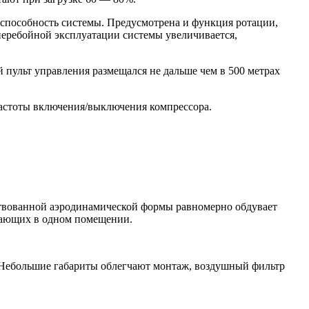
оспособность системы. Предусмотрена и функция ротации,
перебойной эксплуатации системы увеличивается,
 пульт управления размещался не дальше чем в 500 метрах
частоты включения/выключения компрессора.
нствованной аэродинамической формы равномерно обдувает
отающих в одном помещении.
. Небольшие габариты облегчают монтаж, воздушный фильтр