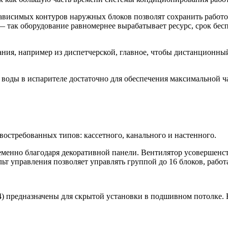
езависимых контуров наружных блоков позволят сохранить работ
 так оборудование равномернее вырабатывает ресурс, срок бес
ния, например из диспетчерской, главное, чтобы дистанционный
 воды в испарителе достаточно для обеспечения максимальной 
остребованных типов: кассетного, канального и настенного.
временно благодаря декоративной панели. Вентилятор усоверше
ьт управления позволяет управлять группой до 16 блоков, раб
 4) предназначены для скрытой установки в подшивном потолке