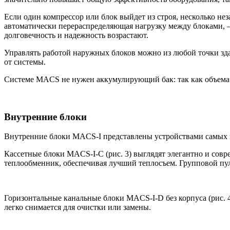
Если один компрессор или блок выйдет из строя, несколько н
автоматически перераспределяющая нагрузку между блоками, —
долговечность и надежность возрастают.
Управлять работой наружных блоков можно из любой точки зда
от системы.
Системе
MACS
не нужен аккумулирующий бак: так как объема
Внутренние блоки
Внутренние блоки
MACS-I
представлены устройствами самых в
Кассетные блоки
MACS-I-C
(рис. 3) выглядят элегантно и со
теплообменник, обеспечивая лучший теплосъем. Групповой пул
Горизонтальные канальные блоки
MACS-I-D
без корпуса (рис.
легко снимается для очистки или замены.