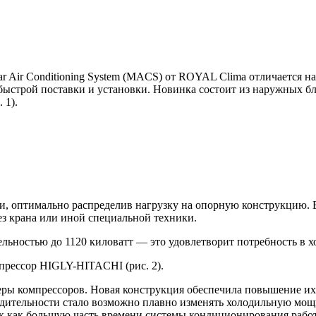
Air Conditioning System (
MACS
) от
ROYAL
Clima отличается н
быстрой поставки и установки. Новинка состоит из наружных б
 1).
и, оптимально распределив нагрузку на опорную конструкцию. Б
без крана или иной специальной техники.
льностью до 1120 киловатт — это удовлетворит потребность в 
мпрессор
HIGLY-HITACHI
(рис. 2).
еры компрессоров. Новая конструкция обеспечила повышение и
одительности стало возможно плавно изменять холодильную мощ
к как большую часть времени системы кондиционирования работ