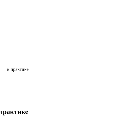
— к практике
практике