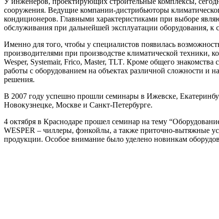
У инженеров, проектирующих строительные комплексы, сегодня
сооружения. Ведущие компании-дистрибьюторы климатическог
кондиционеров. Главными характеристиками при выборе являют
обслуживания при дальнейшей эксплуатации оборудования, к с
Именно для того, чтобы у специалистов появилась возможнос
производителями при производстве климатической техники, 
Wesper, Systemair, Frico, Master,
TLT
. Кроме общего знакомства
работы с оборудованием на объектах различной сложности и н
решения.
В 2007 году успешно прошли семинары в Ижевске, Екатеринбу
Новокузнецке, Москве и Санкт-Петербурге.
4 октября в Краснодаре прошел семинар на тему “Оборудован
WESPER
– чиллеры, фэнкойлы, а также приточно-вытяжные у
продукции. Особое внимание было уделено новинкам оборудо