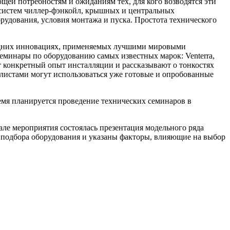
ей потребностям и ожиданиям тех, для кого возводятся эти
 систем чиллер-фэнкойл, крышных и центральных
удования, условия монтажа и пуска. Простота технического
следних инновациях, применяемых лучшими мировыми
еминары по оборудованию самых известных марок: Venterra,
 конкретный опыт инсталляции и рассказывают о тонкостях
алистами могут использоваться уже готовые и опробованные
емя планируется проведение технических семинаров в
ле мероприятия состоялась презентация модельного ряда
подбора оборудования и указаны факторы, влияющие на выбор