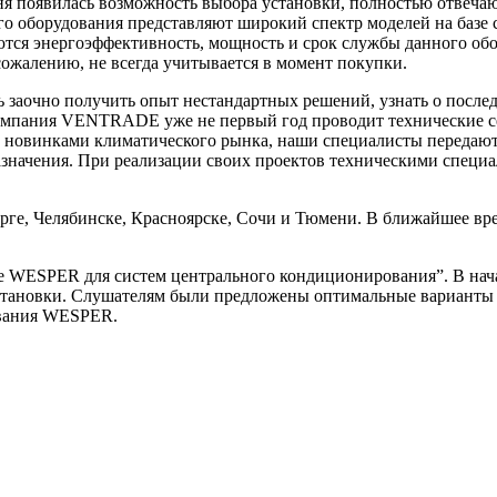
 появилась возможность выбора установки, полностью отвечающ
о оборудования представляют широкий спектр моделей на базе
ся энергоэффективность, мощность и срок службы данного обор
ожалению, не всегда учитывается в момент покупки.
ть заочно получить опыт нестандартных решений, узнать о по
компания
VENTRADE
уже не первый год проводит технические с
 с новинками климатического рынка, наши специалисты передают
азначения. При реализации своих проектов техническими специ
рге, Челябинске, Красноярске, Сочи и Тюмени. В ближайшее вр
ие
WESPER
для систем центрального кондиционирования”. В нача
становки. Слушателям были предложены оптимальные варианты 
вания
WESPER
.