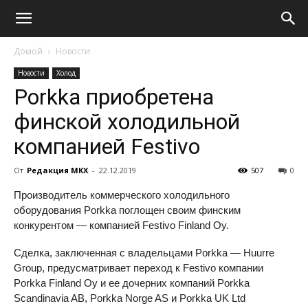
Домой
Новости
Новости
Холод
Porkka приобретена
финской холодильной
компанией Festivo
От
Редакция МКХ
-
22.12.2019
507
0
Производитель коммерческого холодильного
оборудования Porkka поглощен своим финским
конкурентом — компанией Festivo Finland Oy.
Сделка, заключенная с владельцами Porkka — Huurre
Group, предусматривает переход к Festivo компании
Porkka Finland Oy и ее дочерних компаний Porkka
Scandinavia AB, Porkka Norge AS и Porkka UK Ltd