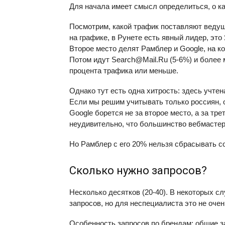
Для начала имеет смысл определиться, о к
Посмотрим, какой трафик поставляют веду
на графике, в Рунете есть явный лидер, эт
Второе место делят Рамблер и Google, на к
Потом идут Search@Mail.Ru (5-6%) и более
процента трафика или меньше.
Однако тут есть одна хитрость: здесь учте
Если мы решим учитывать только россиян, о
Google борется не за второе место, а за тре
неудивительно, что большинство вебмастер
Но Рамблер с его 20% нельзя сбрасывать со
Сколько нужно запросов?
Несколько десятков (20-40). В некоторых с
запросов, но для неспециалиста это не очен
Особенность запросов по брендам: общие з