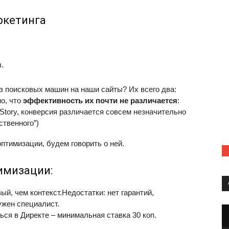
ркетинга
.
 поисковых машин на наши сайты? Их всего два:
о, что
эффективность их почти не различается
:
tory, конверсия различается совсем незначительно
ственного”)
птимизации, будем говорить о ней.
имизации:
й, чем контекст.Недостатки: нет гарантий,
ужен специалист.
ся в Директе – минимальная ставка 30 коп.