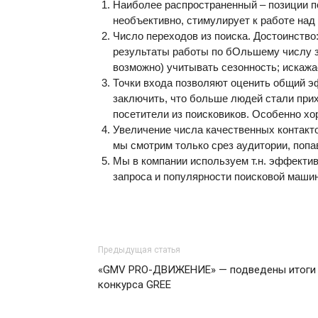
Наиболее распространенный – позиции по
необъективно, стимулирует к работе на
Число переходов из поиска. Достоинство
результаты работы по бОльшему числу за
возможно) учитывать сезонность; искажа
Точки входа позволяют оценить общий э
заключить, что больше людей стали прих
посетители из поисковиков. Особенно х
Увеличение числа качественных контакто
мы смотрим только срез аудитории, попа
Мы в компании используем т.н. эффектив
запроса и популярности поисковой маши
Предыдущая статья
«GMV PRO-ДВИЖЕНИЕ» — подведены итоги
конкурса GREE