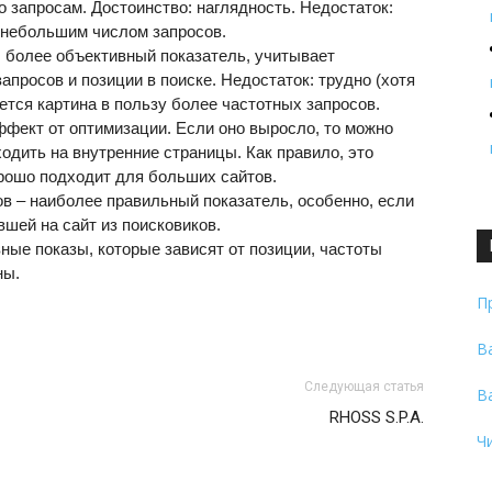
 запросам. Достоинство: наглядность. Недостаток:
д небольшим числом запросов.
: более объективный показатель, учитывает
просов и позиции в поиске. Недостаток: трудно (хотя
ется картина в пользу более частотных запросов.
ффект от оптимизации. Если оно выросло, то можно
одить на внутренние страницы. Как правило, это
орошо подходит для больших сайтов.
в – наиболее правильный показатель, особенно, если
вшей на сайт из поисковиков.
ные показы, которые зависят от позиции, частоты
ны.
П
В
Следующая статья
В
RHOSS S.P.A.
Ч