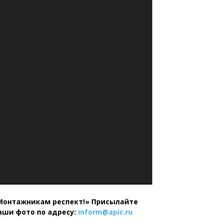
Монтажникам респект!»
Присылайте
аши фото по адресу:
inform@
apic.
ru