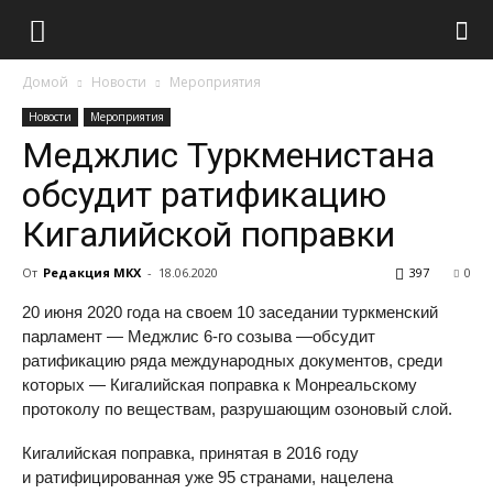
Домой
Новости
Мероприятия
Новости
Мероприятия
Меджлис Туркменистана
обсудит ратификацию
Кигалийской поправки
От
Редакция МКХ
-
18.06.2020
397
0
20 июня 2020 года на своем 10 заседании туркменский
парламент — Меджлис
6-го
созыва —обсудит
ратификацию ряда международных документов, среди
которых — Кигалийская поправка к Монреальскому
протоколу по веществам, разрушающим озоновый слой.
Кигалийская поправка, принятая в 2016 году
и ратифицированная уже 95 странами, нацелена