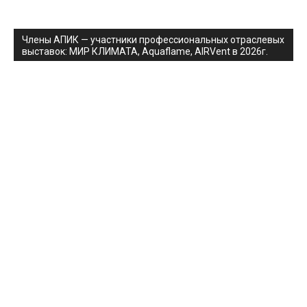
Члены АПИК — участники профессиональных отраслевых
выставок: МИР КЛИМАТА, Aquaflame, AIRVent в 2026г.