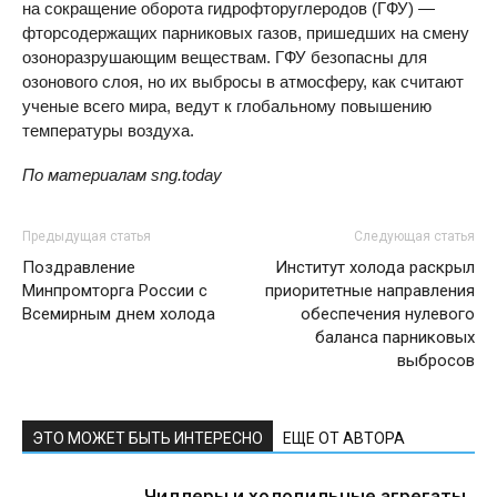
на сокращение оборота гидрофторуглеродов (ГФУ) —
фторсодержащих парниковых газов, пришедших на смену
озоноразрушающим веществам. ГФУ безопасны для
озонового слоя, но их выбросы в атмосферу, как считают
ученые всего мира, ведут к глобальному повышению
температуры воздуха.
По материалам sng.today
Предыдущая статья
Следующая статья
Поздравление
Институт холода раскрыл
Минпромторга России с
приоритетные направления
Всемирным днем холода
обеспечения нулевого
баланса парниковых
выбросов
ЭТО МОЖЕТ БЫТЬ ИНТЕРЕСНО
ЕЩЕ ОТ АВТОРА
Чиллеры и холодильные агрегаты