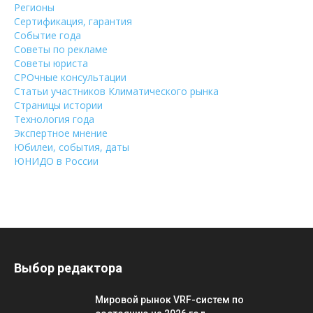
Регионы
Сертификация, гарантия
Событие года
Советы по рекламе
Советы юриста
СРОчные консультации
Статьи участников Климатического рынка
Страницы истории
Технология года
Экспертное мнение
Юбилеи, события, даты
ЮНИДО в России
Выбор редактора
Мировой рынок VRF-систем по