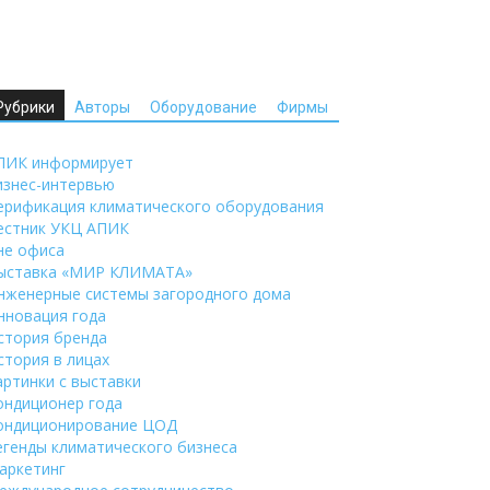
Рубрики
Авторы
Оборудование
Фирмы
ПИК информирует
изнес-интервью
ерификация климатического оборудования
естник УКЦ АПИК
не офиса
ыставка «МИР КЛИМАТА»
нженерные системы загородного дома
нновация года
стория бренда
стория в лицах
артинки с выставки
ондиционер года
ондиционирование ЦОД
егенды климатического бизнеса
аркетинг