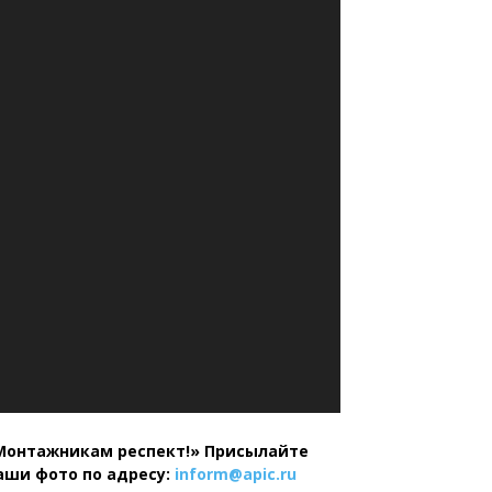
Монтажникам респект!»
Присылайте
аши фото по адресу:
inform@
apic.
ru