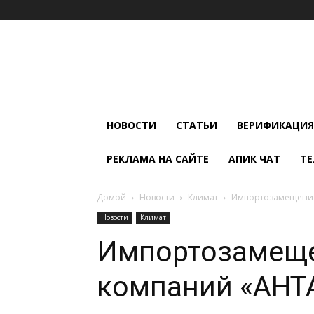
Мир
Климата
и
Холода
НОВОСТИ
СТАТЬИ
ВЕРИФИКАЦИЯ
РЕКЛАМА НА САЙТЕ
АПИК ЧАТ
ТЕ
Домой
Новости
Климат
Импортозамещение.
Новости
Климат
Импортозамеще
компаний «АНТА