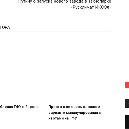
Путину о запуске нового завода в Технопарке
«Русклимат ИКСЭл»
ВТОРА
бления ГФУ в Европе
Просто о не очень сложном
варианте манипулирования с
квотами на ГФУ