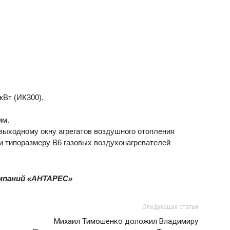
кВт (ИК300).
мм.
выходному окну агрегатов воздушного отопления
типоразмеру В6 газовых воздухонагревателей
мпаний «АНТАРЕС»
Следующая статья
Михаил Тимошенко доложил Владимиру