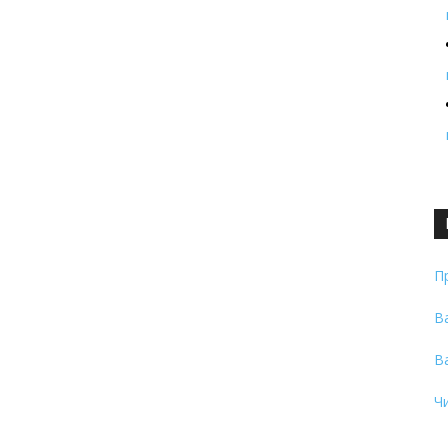
П
В
В
Ч