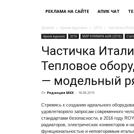
РЕКЛАМА НА САЙТЕ
АПИК ЧАТ
ТЕ
Домой
Архив журнала
2016
Частичка Итал
Архив журнала
2016
МИР КЛИМАТА №98 (2016)
Стат
Частичка Итали
Тепловое обору
— модельный ря
От
Редакция МКХ
-
18.08.2019
Стремясь к созданию идеального оборудов
удовлетворяло запросам современного чело
стандартами безопасности, в 2016 году
ROY
радиаторов, электрических конвекторов и 
функциональностью и неповторимым италья