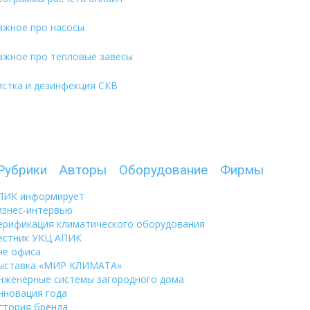
ажное про насосы
ажное про тепловые завесы
истка и дезинфекция СКВ
Рубрики
Авторы
Оборудование
Фирмы
ПИК информирует
изнес-интервью
ерификация климатического оборудования
естник УКЦ АПИК
не офиса
ыставка «МИР КЛИМАТА»
нженерные системы загородного дома
нновация года
стория бренда