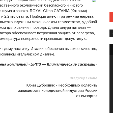
ственного экологически безопасного и чистого
з шума и запаха.
ROYAL
Сlima
CATANIA
(Катания)
 и 2,2 киловатта. Приборы имеют три режима нагрева
ы высоконадежным механическим термостатом, удобной
еком для хранения провода. Длина шнура питания —
иатора обеспечивает встроенная защита от перегрева,
температура поверхности превышает допустимую.
ит дому частичку Италии, обеспечив высокое качество,
ысканном итальянском дизайне.
ена компанией «БРИЗ — Климатические системы»
Следующая статья
Юрий Дубровин: «Необходимо ослабить
зависимость холодильной индустрии России
от импорта»