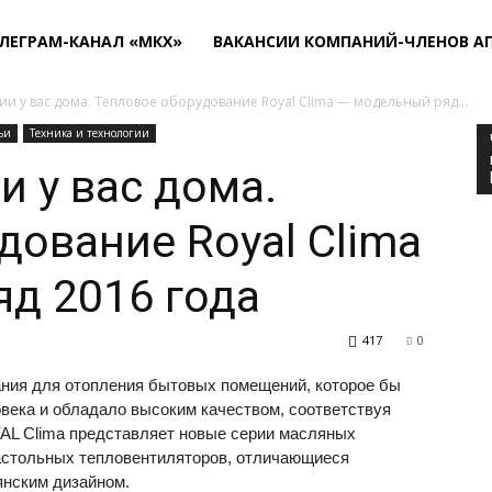
ЛЕГРАМ-КАНАЛ «МКХ»
ВАКАНСИИ КОМПАНИЙ-ЧЛЕНОВ А
ии у вас дома. Тепловое оборудование Royal Clima — модельный ряд...
ьи
Техника и технологии
и у вас дома.
дование Royal Clima
д 2016 года
417
0
ания для отопления бытовых помещений, которое бы
века и обладало высоким качеством, соответствуя
AL
Clima представляет новые серии масляных
настольных тепловентиляторов, отличающиеся
нским дизайном.