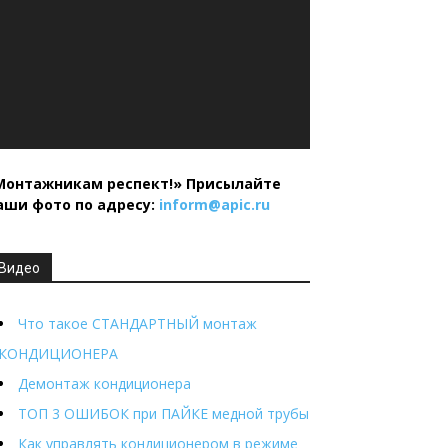
Монтажникам респект!»
Присылайте
аши фото по адресу:
inform@
apic.
ru
Видео
Что такое СТАНДАРТНЫЙ монтаж
КОНДИЦИОНЕРА
Демонтаж кондиционера
ТОП 3 ОШИБОК при ПАЙКЕ медной трубы
Как управлять кондиционером в режиме