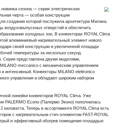
 новинка сезона — серия электрических
льная черта — особая конструкция
ля создания которой послужила архитектура Милана.
дь воздуховыпускных отверстий и обеспечить
образования холодных зон. В конвекторах
ROYAL
Clima
той алюминиевый нагревательный элемент нового
агодаря своей конструкции и увеличенной площади
абочей температуры за несколько секунд
я. Серия представлена двумя моделями,
MILANO
meccanico с механическим управлением
й и интенсивный. Конвекторы
MILANO
elettronico
нного управления и обладают широким набором
мичной линейки конвекторов ROYAL Clima. Уже
рия
PALERMO
Econo (Палермо Эконо) пополнилась
2 киловатта. Теперь в ассортименте
ROYAL
Clima есть
торов с нагревательным стич-элементом
FAST-ROYAL
ыстрый и эффективный обогрев помещения площадью