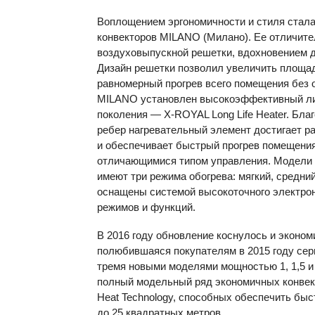
Воплощением эргономичности и стиля стала
конвекторов
MILANO
(Милано). Ее отличите
воздуховыпускной решетки, вдохновением д
Дизайн решетки позволил увеличить площа
равномерный прогрев всего помещения без 
MILANO
установлен высокоэффективный ли
поколения —
X-ROYAL
Long Life Heater. Бл
ребер нагревательный элемент достигает р
и обеспечивает быстрый прогрев помещени
отличающимися типом управления. Модели
имеют три режима обогрева: мягкий, средни
оснащены системой высокоточного электро
режимов и функций.
В 2016 году обновление коснулось и эконо
полюбившаяся покупателям в 2015 году се
тремя новыми моделями мощностью 1, 1,5 и 
полный модельный ряд экономичных конвек
Heat Technology, способных обеспечить б
до 25 квадратных метров.