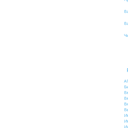
В
В
Ч
А
Б
В
В
В
В
И
И
И