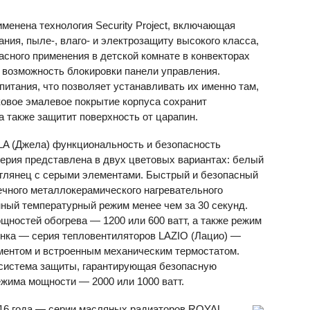
менена технология Security Project, включающая
ания, пыле-, влаго- и электрозащиту высокого класса,
асного применения в детской комнате в конвекторах
 возможность блокировки панели управления.
тания, что позволяет устанавливать их именно там,
ковое эмалевое покрытие корпуса сохранит
а также защитит поверхность от царапин.
LA
(Джела) функциональность и безопасность
ерия представлена в двух цветовых вариантах: белый
 глянец с серыми элементами. Быстрый и безопасный
чного металлокерамического нагревательного
ный температурный режим менее чем за 30 секунд.
ностей обогрева — 1200 или 600 ватт, а также режим
винка — серия тепловентиляторов
LAZIO
(Лацио) —
ентом и встроенным механическим термостатом.
 система защиты, гарантирующая безопасную
жима мощности — 2000 или 1000 ватт.
016 года — серии масляных радиаторов
ROYAL