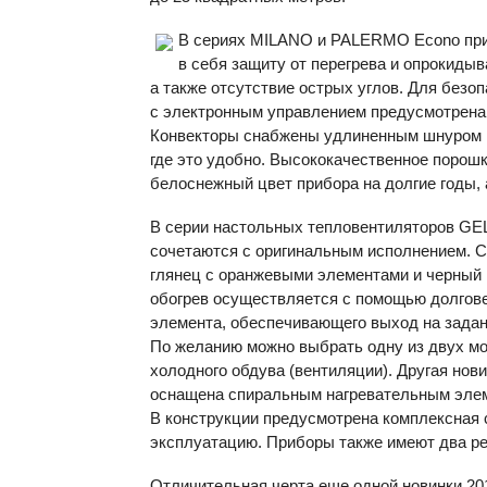
В сериях
MILANO
и
PALERMO
Econo при
в себя защиту от перегрева и опрокидыв
а также отсутствие острых углов. Для безоп
с электронным управлением предусмотрена
Конвекторы снабжены удлиненным шнуром пи
где это удобно. Высококачественное порош
белоснежный цвет прибора на долгие годы, 
В серии настольных тепловентиляторов
GE
сочетаются с оригинальным исполнением. С
глянец с оранжевыми элементами и черный
обогрев осуществляется с помощью долгове
элемента, обеспечивающего выход на задан
По желанию можно выбрать одну из двух мощ
холодного обдува (вентиляции). Другая но
оснащена спиральным нагревательным элем
В конструкции предусмотрена комплексная
эксплуатацию. Приборы также имеют два ре
Отличительная черта еще одной новинки 2