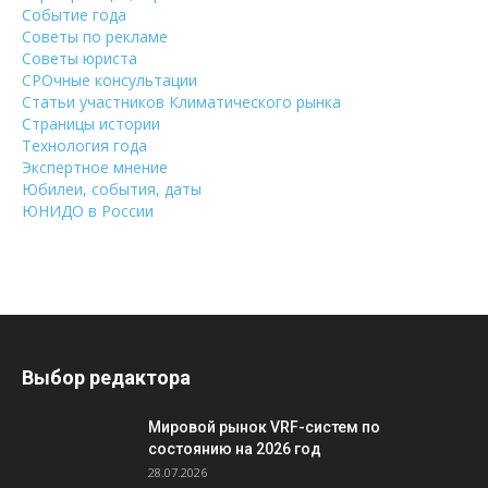
Событие года
Советы по рекламе
Советы юриста
СРОчные консультации
Статьи участников Климатического рынка
Страницы истории
Технология года
Экспертное мнение
Юбилеи, события, даты
ЮНИДО в России
Выбор редактора
Мировой рынок VRF-систем по
состоянию на 2026 год
28.07.2026