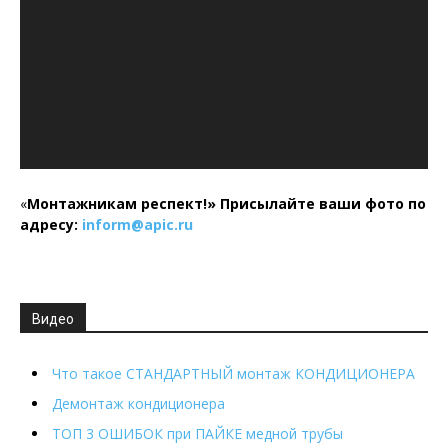
«
Монтажникам респект!»
Присылайте ваши фото по
адресу:
inform@
apic.
ru
Видео
Что такое СТАНДАРТНЫЙ монтаж КОНДИЦИОНЕРА
Демонтаж кондиционера
ТОП 3 ОШИБОК при ПАЙКЕ медной трубы