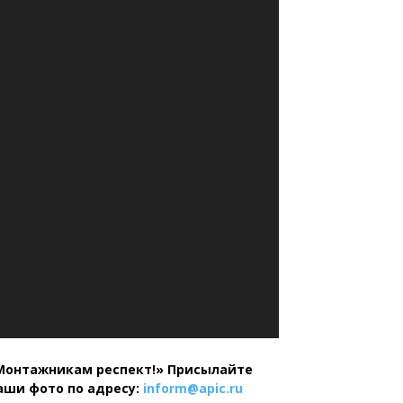
Монтажникам респект!»
Присылайте
аши фото по адресу:
inform@
apic.
ru