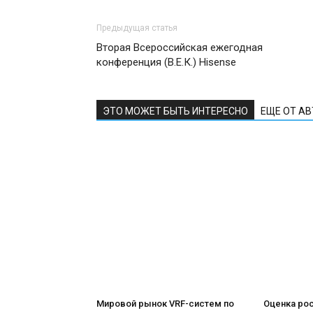
Предыдущая статья
Вторая Всероссийская ежегодная
конференция (В.Е.К.) Hisense
ЭТО МОЖЕТ БЫТЬ ИНТЕРЕСНО
ЕЩЕ ОТ А
Мировой рынок VRF-систем по
Оценка ро