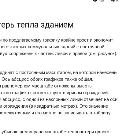
469
0
терь тепла зданием
 по предлагаемому графику крайне прост и экономит
многоэтажных коммунальных зданий с постоянной
вух сопряженных частей: левой и правой (см. рисунок).
рдинат с постоянным масштабом, на которой нанесены
. Ось абсцисс обоих графиков также общая.
ом равномерном масштабе отложены высоты
 этого графика соответствуют ширинам ограждений.
и абсцисс, с одной из наклонных линий отвечает на оси
 ограждения (в квадратных метрах). Это значение
ромежуточным и его можно не записывать в таблицу
 в убывающем вправо масштабе теплопотери одного