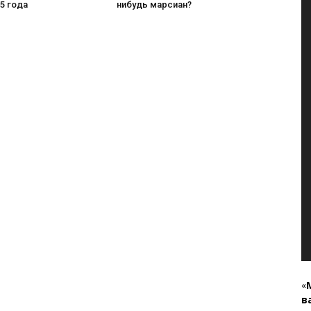
5 года
нибудь марсиан?
«
в