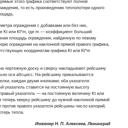
прямые этого графика соответствуют полной
раждения, то есть произведению теплопотери одного
лощадь.
метра ограждения с добавками или без них,
ие Kt или Кt*m, где m — коэффициент больший
зная площадь ограждения, найденную по левому
ерю ограждения на наклонной прямой правого графика,
етствующих координатам графика Kt или Кt*m
на чертежную доску и сверху накладывают рейсшину
ельно оси абсцисс. На рейсшину прикалываются
елки, каждая двумя кнопками; оба указателя
й указатель ставится на постоянную высоту
 правый указатель — на постоянную величину Kt или
ая теперь кверху рейсшину до нужной наклонной прямой
е против правого указателя рейсшины число калорий,
отерь тепла.
Инженер Н. П. Алексеев, Ленинград