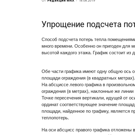
От
Редакция МКХ
-
18.08.2019
Упрощение подсчета по
Способ подсчета потерь тепла помещениями
много времени. Особенно он пригоден для 
высотой каждого этажа. График состоит из д
Обе части графика имеют одну общую ось о
площади ограждения (в квадратных метрах)
На абсциссе левого графика в произвольн
ограждения (в метрах), наклонные же линии
Точке пересечения вертикали, идущей от ос
ординат соответствующее значение площади
площади, найденное по графику, является п
теплопотерь.
На оси абсцисс правого графика отложены