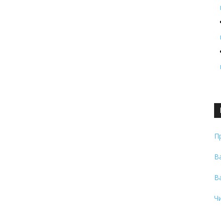
П
В
В
Ч