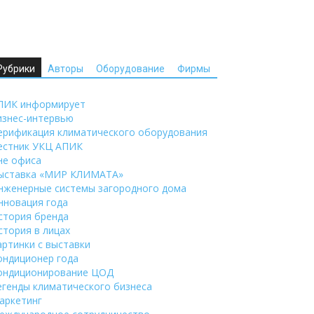
Рубрики
Авторы
Оборудование
Фирмы
ПИК информирует
изнес-интервью
ерификация климатического оборудования
естник УКЦ АПИК
не офиса
ыставка «МИР КЛИМАТА»
нженерные системы загородного дома
нновация года
стория бренда
стория в лицах
артинки с выставки
ондиционер года
ондиционирование ЦОД
егенды климатического бизнеса
аркетинг