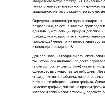
квадратного метра ограждения. Наклонные 
теплопотере всей поверхности наружного ог
квадратного метра ограждения на всю его п
Определив теплопотери одного квадратного 
безразлично, то есть вычислив произведен
единицы, учитывающий процент добавки, и 
графику, можно просчитать полную теплопот
проходящей через точку пересечения соотв
и площади ограждения F.
Для пользования графиком его накалывают 
так, чтобы она двигалась по доске паралл
(в самом простейшем случае) указатели-стр
одинаково выступают выше рейсшины. Левы
ограждения по оси абсцисс левого графика,
Кt*m по оси абсцисс правого графика. Двиг
на левом графике, читают на правом график
которое и записывают в таблицу подсчета п