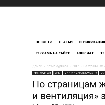
Мир
Климата
и
Холода
НОВОСТИ
СТАТЬИ
ВЕРИФИКАЦИЯ
РЕКЛАМА НА САЙТЕ
АПИК ЧАТ
ТЕ
Домой
Архив журнала
2017
По страницам 
Архив журнала
2017
МИР КЛИМАТА №100 (2017)
Ста
По страницам 
и вентиляция» з