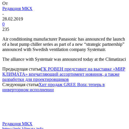
От
Редакция МКХ
-
28.02.2019
0
235
Air conditioning manufacturer Panasonic has announced the launch
of a heat pump chiller series as part of a new “strategic partnership”
announced with Swedish ventilation company Systemair.
The alliance with Systemair was announced today at the Climatizaci
Предыдущая статья
ГК РОВЕН представит на выставке «МИР
КЛИМАТА» впечатляющий ассортимент новинок, а также
разработки для проектировщиков
Следующая статья
Хит продаж GREE Bora: теперь в
инверторном исполнении
Редакция МКХ
https://mir-klimata.info