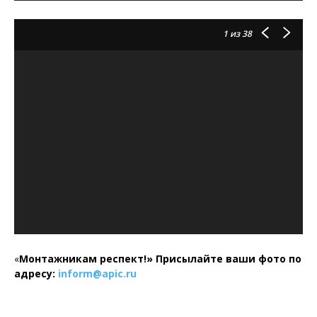
1
из 38
«
Монтажникам респект!»
Присылайте ваши фото по
адресу:
inform@
apic.
ru