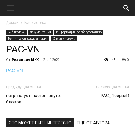
Домой
Библиотека
Библиотека
Документация
Информация по оборудованию
Техническая документация
Сплит-системы
PAC-VN
От
Редакция МКХ
-
21.11.2022
145
0
PAC-VN
Предыдущая статья
Следующая статья
нстр. по уст. настен. внутр.
PAC_1серияR
блоков
ЭТО МОЖЕТ БЫТЬ ИНТЕРЕСНО
ЕЩЕ ОТ АВТОРА