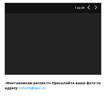
1
из 38
«
Монтажникам респект!»
Присылайте ваши фото по
адресу:
inform@
apic.
ru