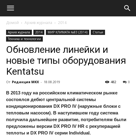
Домой
Архив журнала
2014
Архив журнала
2014
МИР КЛИМАТА №83 (2014)
Статьи
Техника и технологии
Обновление линейки и
новые типы оборудования
Kentatsu
От
Редакция МКХ
-
18.08.2019
482
0
В 2013 году на российском климатическом рынке
состоялся дебют центральной системы
кондиционирования DX
PRO
IV (наружные блоки с
тепловым насосом). В наступившем году система
получила дальнейшее развитие, потребителям были
предложены версии DX
PRO
IV HR с рекуперацией
теплоты и DX
PRO
IV серии Individual.