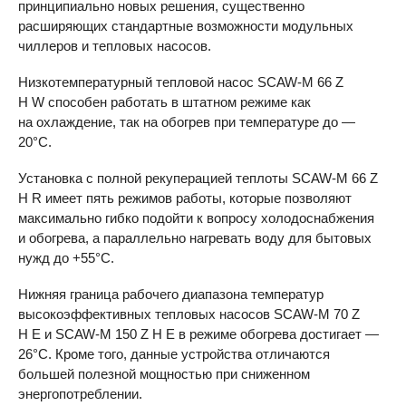
принципиально новых решения, существенно
расширяющих стандартные возможности модульных
чиллеров и тепловых насосов.
Низкотемпературный тепловой насос
SCAW-M
66 Z
H W способен работать в штатном режиме как
на охлаждение, так на обогрев при температуре до —
20°C.
Установка с полной рекуперацией теплоты
SCAW-M
66 Z
H R имеет пять режимов работы, которые позволяют
максимально гибко подойти к вопросу холодоснабжения
и обогрева, а параллельно нагревать воду для бытовых
нужд до +55°C.
Нижняя граница рабочего диапазона температур
высокоэффективных тепловых насосов
SCAW-M
70 Z
H E и
SCAW-M
150 Z H E в режиме обогрева достигает —
26°C. Кроме того, данные устройства отличаются
большей полезной мощностью при сниженном
энергопотреблении.