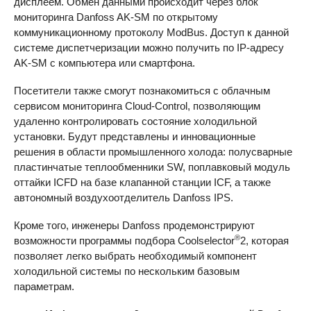
дисплеем. Обмен данными происходит через блок
мониторинга Danfoss
AK-SM
по открытому
коммуникационному протоколу ModBus. Доступ к данной
системе диспетчеризации можно получить по IP-адресу
AK-SM c компьютера или смартфона.
Посетители также смогут познакомиться с облачным
сервисом мониторинга Cloud-Control, позволяющим
удаленно контролировать состояние холодильной
установки. Будут представлены и инновационные
решения в области промышленного холода: полусварные
пластинчатые теплообменники SW, поплавковый модуль
оттайки ICFD на базе клапанной станции
ICF
, а также
автономный воздухоотделитель Danfoss
IPS
.
Кроме того, инженеры Danfoss продемонстрируют
®
возможности программы подбора Coolselector
2, которая
позволяет легко выбрать необходимый компонент
холодильной системы по нескольким базовым
параметрам.