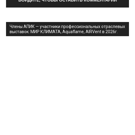
ВОЙДИТЕ, ЧТОБЫ ОСТАВИТЬ КОММЕНТАРИЙ
Члены АПИК — участники профессиональных отраслевых
выставок: МИР КЛИМАТА, Aquaflame, AIRVent в 2026г.