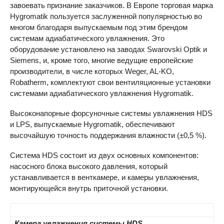
завоевать признание заказчиков. В Европе торговая марка
Hygromatik пользуется заслуженной популярностью во
многом благодаря выпускаемым под этим брендом
системам адиабатического увлажнения. Это
оборудование установлено на заводах Swarovski Optik и
Siemens, и, кроме того, многие ведущие европейские
производители, в числе которых Weger,
AL-KO
,
Robatherm, комплектуют свои вентиляционные установки
системами адиабатического увлажнения Hygromatik.
Высоконапорные форсуночные системы увлажнения
HDS
и
LPS
, выпускаемые Hygromatik, обеспечивают
высочайшую точность поддержания влажности (±0,5 %).
Система
HDS
состоит из двух основных компонентов:
насосного блока высокого давления, который
устанавливается в венткамере, и камеры увлажнения,
монтирующейся внутрь приточной установки.
Камера увлажнения системы HDS