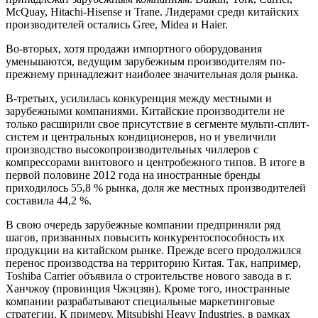
McQuay, Hitachi-Hisense и Trane. Лидерами среди китайских
производителей остались Gree, Midea и Haier.
Во-вторых, хотя продажи импортного оборудования
уменьшаются, ведущим зарубежным производителям по-
прежнему принадлежит наиболее значительная доля рынка.
В-третьих, усилилась конкуренция между местными и
зарубежными компаниями. Китайские производители не
только расширили свое присутствие в сегменте мульти-сплит-
систем и центральных кондиционеров, но и увеличили
производство высокопроизводительных чиллеров с
компрессорами винтового и центробежного типов. В итоге в
первой половине 2012 года на иностранные бренды
приходилось 55,8 % рынка, доля же местных производителей
составила 44,2 %.
В свою очередь зарубежные компании предприняли ряд
шагов, призванных повысить конкурентоспособность их
продукции на китайском рынке. Прежде всего продолжился
перенос производства на территорию Китая. Так, например,
Toshiba Carrier объявила о строительстве нового завода в г.
Ханчжоу (провинция Чжэцзян). Кроме того, иностранные
компании разрабатывают специальные маркетинговые
стратегии. К примеру, Mitsubishi Heavy Industries, в рамках