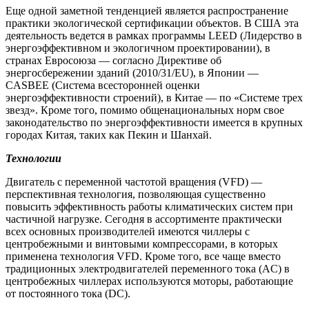
Еще одной заметной тенденцией является распространение
практики экологической сертификации объектов. В США эта
деятельность ведется в рамках программы
LEED
(Лидерство в
энергоэффективном и экологичном проектировании), в
странах Евросоюза — согласно Директиве об
энергосбережении зданий (2010/31/EU), в Японии —
CASBEE
(Система всесторонней оценки
энергоэффективности строений), в Китае — по «Системе трех
звезд». Кроме того, помимо общенациональных норм свое
законодательство по энергоэффективности имеется в крупных
городах Китая, таких как Пекин и Шанхай.
Технологии
Двигатель с переменной частотой вращения (
VFD
) —
перспективная технология, позволяющая существенно
повысить эффективность работы климатических систем при
частичной нагрузке. Сегодня в ассортименте практически
всех основных производителей имеются чиллеры с
центробежными и винтовыми компрессорами, в которых
применена технология
VFD
. Кроме того, все чаще вместо
традиционных электродвигателей переменного тока (AC) в
центробежных чиллерах используются моторы, работающие
от постоянного тока (DC).