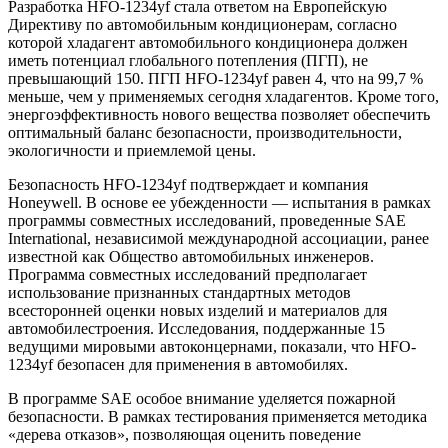
Разработка HFO-1234yf стала ответом на Европейскую
Директиву по автомобильным кондиционерам, согласно
которой хладагент автомобильного кондиционера должен
иметь потенциал глобального потепления (ПГП), не
превышающий 150. ПГП HFO-1234yf равен 4, что на 99,7 %
меньше, чем у применяемых сегодня хладагентов. Кроме того,
энергоэффективность нового вещества позволяет обеспечить
оптимальный баланс безопасности, производительности,
экологичности и приемлемой цены.
Безопасность HFO-1234yf подтверждает и компания
Honeywell. В основе ее убежденности — испытания в рамках
программы совместных исследований, проведенные
SAE
International, независимой международной ассоциации, ранее
известной как Общество автомобильных инженеров.
Программа совместных исследований предполагает
использование признанных стандартных методов
всесторонней оценки новых изделий и материалов для
автомобилестроения. Исследования, поддержанные 15
ведущими мировыми автоконцернами, показали, что HFO-
1234yf безопасен для применения в автомобилях.
В программе
SAE
особое внимание уделяется пожарной
безопасности. В рамках тестирования применяется методика
«дерева отказов», позволяющая оценить поведение