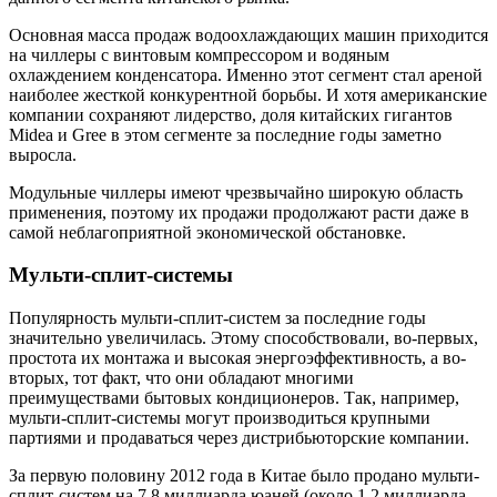
Основная масса продаж водоохлаждающих машин приходится
на чиллеры с винтовым компрессором и водяным
охлаждением конденсатора. Именно этот сегмент стал ареной
наиболее жесткой конкурентной борьбы. И хотя американские
компании сохраняют лидерство, доля китайских гигантов
Midea и Gree в этом сегменте за последние годы заметно
выросла.
Модульные чиллеры имеют чрезвычайно широкую область
применения, поэтому их продажи продолжают расти даже в
самой неблагоприятной экономической обстановке.
Мульти-сплит-системы
Популярность мульти-сплит-систем за последние годы
значительно увеличилась. Этому способствовали, во-первых,
простота их монтажа и высокая энергоэффективность, а во-
вторых, тот факт, что они обладают многими
преимуществами бытовых кондиционеров. Так, например,
мульти-сплит-системы могут производиться крупными
партиями и продаваться через дистрибьюторские компании.
За первую половину 2012 года в Китае было продано мульти-
сплит-систем на 7,8 миллиарда юаней (около 1,2 миллиарда