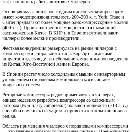
эффективность работы винтовых чиллеров.
Основная масса чиллеров с одним винтовым компрессором
имеет холодопроизводительность 200–300 х. т. York, Trane и
Carrier предлагают более мощные однокомпрессорные модели
(400 х. т.). Производственные мощности этих компаний
расположены в Китае. В КНР и в Европе изготавливают
чиллеры более мелкие производители.
Жесткая конкуренция развернулась на рынке чиллеров с
компрессорами спирального типа. Борьбу с гигантами
индустрии здесь ведут и небольшие компании-производители
из Китая, Юго-Восточной Азии и Европы.
В Японии растет число холодильных машин с инверторным
управлением спиральным компользоваться в составе
модульных систем.
Роторные компрессоры редко применяются в чиллерах,
однако недавняя разработка компрессора со сдвоенным
ротором (twin-rotary compressor) большой мощности (~13 л. с.)
способна изменить ситуацию и привести к открытию нового
рынка.
Область применения чиллеров с поршневыми компрессорами
— это главным образом холодильные системы. Преимущество