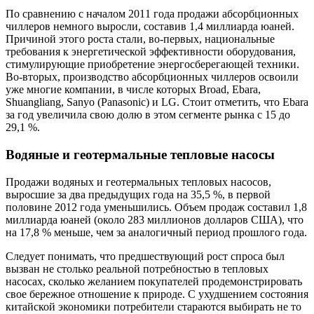
По сравнению с началом 2011 года продажи абсорбционных
чиллеров немного выросли, составив 1,4 миллиарда юаней.
Причиной этого роста стали, во-первых, национальные
требования к энергетической эффективности оборудования,
стимулирующие приобретение энергосберегающей техники.
Во-вторых, производство абсорбционных чиллеров освоили
уже многие компании, в числе которых Broad, Ebara,
Shuangliang, Sanyo (Panasonic) и LG. Стоит отметить, что Ebara
за год увеличила свою долю в этом сегменте рынка с 15 до
29,1 %.
Водяные и геотермальные тепловые насосы
Продажи водяных и геотермальных тепловых насосов,
выросшие за два предыдущих года на 35,5 %, в первой
половине 2012 года уменьшились. Объем продаж составил 1,8
миллиарда юаней (около 283 миллионов долларов США), что
на 17,8 % меньше, чем за аналогичный период прошлого года.
Следует понимать, что предшествующий рост спроса был
вызван не столько реальной потребностью в тепловых
насосах, сколько желанием покупателей продемонстрировать
свое бережное отношение к природе. С ухудшением состояния
китайской экономики потребители стараются выбирать не то