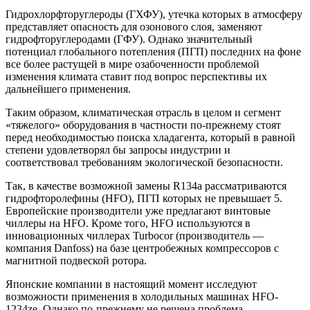
Гидрохлорфторуглероды (ГХФУ), утечка которых в атмосферу
представляет опасность для озонового слоя, заменяют
гидрофторуглеродами (ГФУ). Однако значительный
потенциал глобального потепления (ПГП) последних на фоне
все более растущей в мире озабоченности проблемой
изменения климата ставит под вопрос перспективы их
дальнейшего применения.
Таким образом, климатическая отрасль в целом и сегмент
«тяжелого» оборудования в частности по-прежнему стоят
перед необходимостью поиска хладагента, который в равной
степени удовлетворял бы запросы индустрии и
соответствовал требованиям экологической безопасности.
Так, в качестве возможной замены R134a рассматриваются
гидрофторолефины (
HFO
), ПГП которых не превышает 5.
Европейские производители уже предлагают винтовые
чиллеры на
HFO
. Кроме того,
HFO
используются в
инновационных чиллерах Turbocor (производитель —
компания Danfoss) на базе центробежных компрессоров с
магнитной подвеской ротора.
Японские компании в настоящий момент исследуют
возможности применения в холодильных машинах HFO-
1234ze. Однако по-прежнему не решена проблема