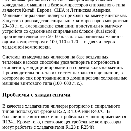
холодильных машин на базе компрессоров спирального типа
являются Китай, Европа, США и Латинская Америка.
Мощные спиральные чиллеры приходят на замену винтовым.
Запустив производство спиральных компрессоров мощностью
20–30 л. с., американские компании приступили к выпуску
устройств со сдвоенным спиральным блоком (dual scroll)
производительностью 50–60 л. с. для холодильных машин с
одним компрессором и 100, 110 и 120 л. с. для чиллеров
тандемной компоновки.
Системы из модульных чиллеров на базе воздушных
тепловых насосов способны удовлетворить потребность в
отоплении, кондиционировании и горячем водоснабжении.
Производительность таких систем находится в диапазоне, в
котором до сих пор традиционно доминировали холодильные
машины винтового типа (100–600 л. с.).
Проблемы с хладагентами
В качестве хладагентов чиллеры роторного и спирального
типов используют фреоны R22, R410А или R407C. В
большинстве винтовых и центробежных машин применяется
R134a. Кроме того, некоторые центробежные компрессоры
могут работать с хладагентами R123 и R254fa.