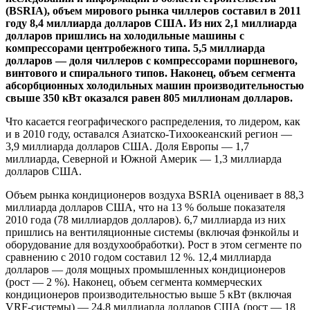
(
BSRIA
), объем мирового рынка чиллеров составил в 2011
году 8,4 миллиарда долларов США. Из них 2,1 миллиарда
долларов пришлись на холодильные машины с
компрессорами центробежного типа. 5,5 миллиарда
долларов — доля чиллеров с компрессорами поршневого,
винтового и спирального типов. Наконец, объем сегмента
абсорбционных холодильных машин производительностью
свыше 350 кВт оказался равен 805 миллионам долларов.
Что касается географического распределения, то лидером, как
и в 2010 году, оставался Азиатско-Тихоокеанский регион —
3,9 миллиарда долларов США. Доля Европы — 1,7
миллиарда, Северной и Южной Америк — 1,3 миллиарда
долларов США.
Объем рынка кондиционеров воздуха
BSRIA
оценивает в 88,3
миллиарда долларов США, что на 13 % больше показателя
2010 года (78 миллиардов долларов). 6,7 миллиарда из них
пришлись на вентиляционные системы (включая фэнкойлы и
оборудование для воздухообработки). Рост в этом сегменте по
сравнению с 2010 годом составил 12 %. 12,4 миллиарда
долларов — доля мощных промышленных кондиционеров
(рост — 2 %). Наконец, объем сегмента коммерческих
кондиционеров производительностью выше 5 кВт (включая
VRF-системы) — 24,8 миллиарда долларов США (рост — 18