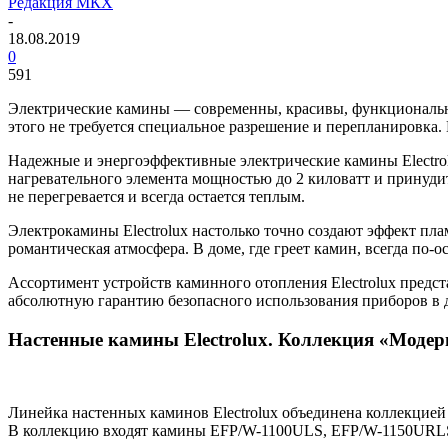
Редакция МКХ
-
18.08.2019
0
591
Электрические камины — современны, красивы, функциональны
этого не требуется специальное разрешение и перепланировка. Г
Надежные и энергоэффективные электрические камины Electro
нагревательного элемента мощностью до 2 киловатт и принуди
не перегревается и всегда остается теплым.
Электрокамины Electrolux настолько точно создают эффект пла
романтическая атмосфера. В доме, где греет камин, всегда по-
Ассортимент устройств каминного отопления Electrolux предс
абсолютную гарантию безопасного использования приборов в 
Настенные камины Electrolux. Коллекция «Модер
Линейка настенных каминов Electrolux объединена коллекцией
В коллекцию входят камины EFP/W-1100ULS, EFP/W-1150URLS