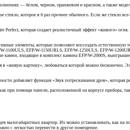
олнениях — белом, черном, оранжевом и красном, а также моде
стекло, которое в 6 раз прочнее обычного. Если же стекло все-т
e Perfect, которая создает реалистичный эффект «живого» огн
тивные элементы, которые позволяют воссоздать естественную т
P/W-1100ULS, EFP/W-1150URLS, EFP/W-1250ULS, EFP/W-1200URLS
лые камни, входящие в комплект камина EFP/W-2000S, выигрышно
 в «живую картину», любоваться которой можно бесконечно. Э
сти добавляет функция «Звук потрескивания дров», которая ре
ак при помощи панели, расположенной на корпусе прибора, так 
 малогабаритных квартир. Их можно устанавливать, как на полу
жно с легкостью перенести в другое помещение.