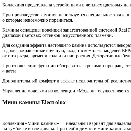
Коллекция представлена устройствами в четырех цветовых исп
При производстве каминов используется специальное закаленное 
о которые невозможно пораниться.
Камины оснащены новейшей запатентованной системой Real Fir
диапазон цветовых оттенков искусственного пламени.
Для создания эффекта настоящего камина используются декора
и дрова, окрашенные вручную, входят в комплект моделей EF
от интерьера, времени года или настроения. Декоративные бе
При отключении функции обогрева электрокамин превращается
4 ватта.
Дополнительный комфорт и эффект исключительной реалистично
Управление моделями из коллекции «Модерн» осуществляется к
Мини-камины Electrolux
Коллекция «Мини-камины» — идеальный вариант для владельцев
на тумбочке возле дивана. При необходимости мини-камины мо