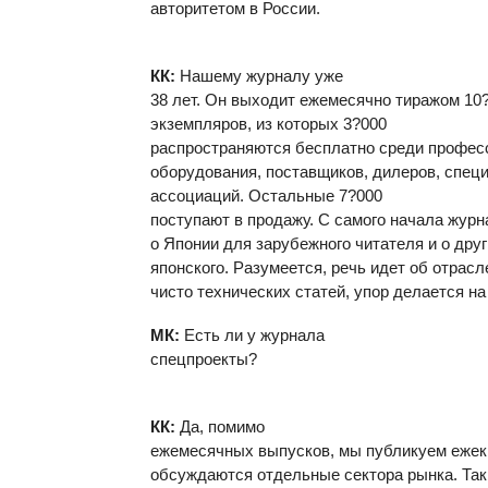
авторитетом в России.
КК:
Нашему журналу уже
38 лет. Он выходит ежемесячно тиражом 10
экземпляров, из которых 3?000
распространяются бесплатно среди профес
оборудования, поставщиков, дилеров, спе
ассоциаций. Остальные 7?000
поступают в продажу. С самого начала жур
о Японии для зарубежного читателя и о дру
японского. Разумеется, речь идет об отрас
чисто технических статей, упор делается н
МК:
Есть ли у журнала
спецпроекты?
КК:
Да, помимо
ежемесячных выпусков, мы публикуем ежек
обсуждаются отдельные сектора рынка. Та