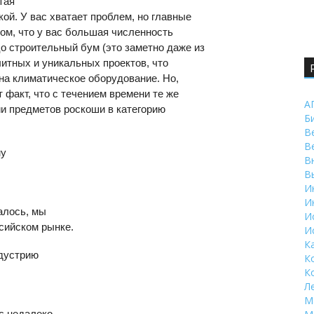
тая
ой. У вас хватает проблем, но главные
ом, что у вас большая численность
о строительный бум (это заметно даже из
литных и уникальных проектов, что
на климатическое оборудование. Но,
 факт, что с течением времени те же
А
ии предметов роскоши в категорию
Б
В
В
му
В
В
И
И
алось, мы
И
сийском рынке.
И
К
ндустрию
К
К
Л
М
с недалеко