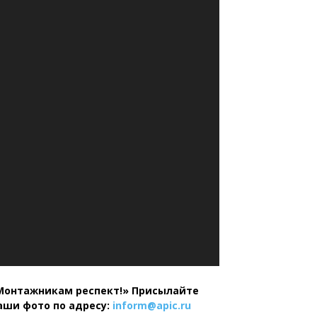
Монтажникам респект!»
Присылайте
аши фото по адресу:
inform@
apic.
ru