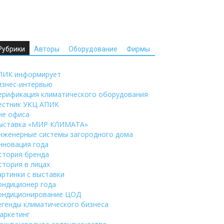
Рубрики
Авторы
Оборудование
Фирмы
ПИК информирует
изнес-интервью
ерификация климатического оборудования
естник УКЦ АПИК
не офиса
ыставка «МИР КЛИМАТА»
нженерные системы загородного дома
нновация года
стория бренда
стория в лицах
артинки с выставки
ондиционер года
ондиционирование ЦОД
егенды климатического бизнеса
аркетинг