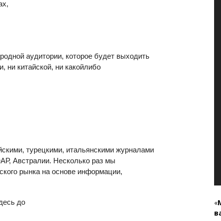
ах,
родной аудитории, которое будет выходить
, ни китайской, ни какой­либо
айскими, турецкими, итальянскими журналами
АР, Австралии. Несколько раз мы
ского рынка на основе информации,
десь до
«
в