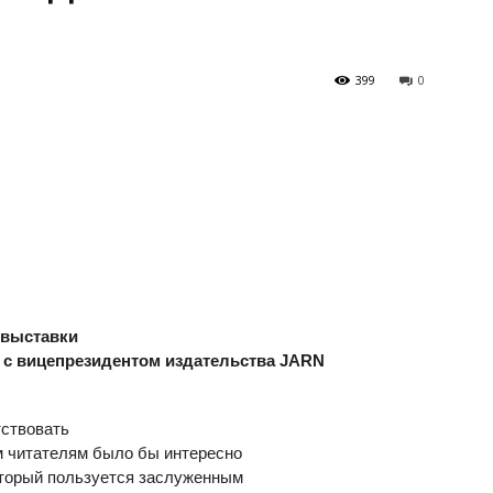
399
0
 выставки
с вице­президентом издательства
JARN
тствовать
 читателям было бы интересно
который пользуется заслуженным