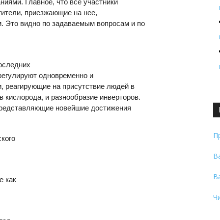
ниями. Главное, что все участники
тители, приезжающие на нее,
. Это видно по задаваемым вопросам и по
последних
 регулируют одновременно и
и, реагирующие на присутствие людей в
в кислорода, и разнообразие инверторов.
представляющие новейшие достижения
П
ского
В
В
е как
Ч