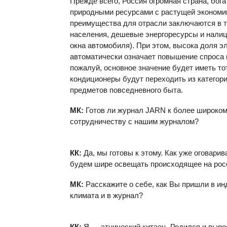
Прежде всего, Россия огромная страна, бога
природными ресурсами с растущей экономик
преимущества для отрасли заключаются в т
населения, дешевые энергоресурсы и налиц
окна автомобиля). При этом, высока доля э
автоматически означает повышение спроса 
пожалуй, основное значение будет иметь тот
кондиционеры будут переходить из категор
предметов повседневного быта.
МК:
Готов ли журнал
JARN
к более широко
сотрудничеству с нашим журналом?
КК:
Да, мы готовы к этому. Как уже оговарив
будем шире освещать происходящее на рос
МК:
Расскажите о себе, как Вы пришли в и
климата и в журнал?
КК:
Я — этнический китаец. Родился и выро