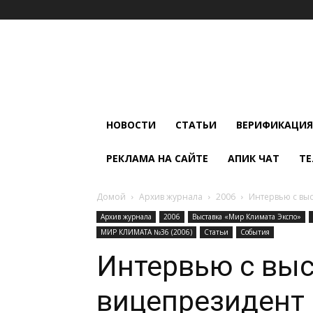
Мир
Климата
и
Холода
НОВОСТИ
СТАТЬИ
ВЕРИФИКАЦИЯ
РЕКЛАМА НА САЙТЕ
АПИК ЧАТ
ТЕ
Домой
Архив журнала
2006
Интервью с выст
Архив журнала
2006
Выставка «Мир Климата Экспо»
МИР КЛИМАТА №36 (2006)
Статьи
События
Интервью с выс
вице­президент