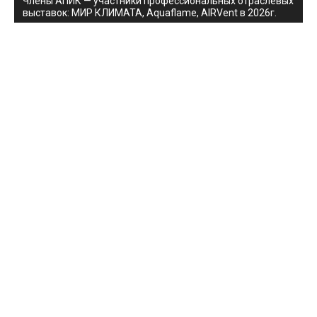
Члены АПИК — участники профессиональных отраслевых
выставок: МИР КЛИМАТА, Aquaflame, AIRVent в 2026г.