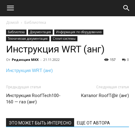
Домой
Библиотека
Библиотека
Документация
Информация по оборудованию
Техническая документация
Сплит-системы
Инструкция WRT (анг)
От
Редакция МКХ
-
21.11.2022
157
0
Инструкция WRT (анг)
Предыдущая статья
Следующая статья
Инструкция RoofTech100-
Каталог RoofT@ir (анг)
160 — газ (анг)
ЭТО МОЖЕТ БЫТЬ ИНТЕРЕСНО
ЕЩЕ ОТ АВТОРА