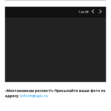
1
из 38
«
Монтажникам респект!»
Присылайте ваши фото по
адресу:
inform@
apic.
ru