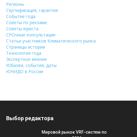
Регионы
Сертификация, гарантия
Событие года
Советы по рекламе
Советы юриста
СРОчные консультации
Статьи участников Климатического рынка
Страницы истории
Технология года
Экспертное мнение
Юбилеи, события, даты
ЮНИДО в России
Выбор редактора
Мировой рынок VRF-систем по