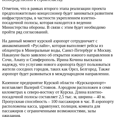
Отметим, что в рамках второго этапа реализации проекта
предположительно концессионер будет заниматься развитием
инфраструктуры, в частности укреплением взлетно-
посадочной полосы, которая находится в ведении
Министерства обороны. В связи с этим будет необходимо
пройти ряд согласований.
На данный момент курский аэропорт сотрудничает с
авиакомпанией «Руслайн», которая выполняет рейсы из
облцентра в Минеральные воды, Санкт-Петербург и Москву.
Накануне было заявлено об открытии южного направления в
Сочи, Анапу и Симферополь. Ирина Кочина высказала
надежду, что услугами нового аэропорта будут пользоваться
жители соседних городов, таких как Орел, Белгород. Также
аэропорт будет развиваться в международном направлении.
Казенное предприятие Курской области «Курскаэропорт»
возглавляет Валерий Стоянов. Аэродром расположен в семи
километрах к северо-востоку от Курска. Длина взлетно-
посадочной полосы составляет 2,5 тыс. м, ширина – 40 м.
Пропускная способность – 100 пассажиров в час. В аэропорту
расположены касса, здравпункт, полиция, комната для
пассажиров с ограниченными возможностями, залы
ожидания.