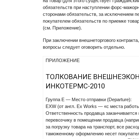
на товар (для этого существует Граждански
обязательств при наступлении форс-мажорн
сторонами обязательств, за исключением п
покупателем обязательств по приемке това
(см. Приложение).
При заключении внешнеторгового контракт
вопросы следует оговорить отдельно.
ПРИЛОЖЕНИЕ
ТОЛКОВАНИЕ ВНЕШНЕЭКО
ИНКОТЕРМС-2010
Группа E — Место отправки (Departure):
EXW
(от англ. Ex Works — «с места работ
Ответственность продавца заканчивается 
перевозчику в помещении продавца (наприм
за погрузку товара на транспорт, все расх
таможенному оформлению несет покупатель