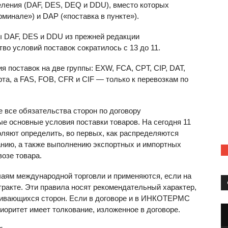
ления (
DAF
,
DES
,
DEQ
и
DDU
), вместо которых
ерминале») и
DAP
(«поставка в пункте»).
ы
DAF
,
DES
и
DDU
из прежней редакции
о условий поставок сократилось с 13 до 11.
я поставок на две группы:
EXW
,
FCA
,
CPT
,
CIP
,
DAT
,
рта, а
FAS
,
FOB
,
CFR
и
CIF
— только к перевозкам по
все обязательства сторон по договору
е основные условия поставки товаров. На сегодня 11
яют определить, во первых, как распределяются
ванию, а также выполнению экспортных и импортных
озе товара.
ям международной торговли и применяются, если на
тракте. Эти правила носят рекомендательный характер,
аривающихся сторон. Если в договоре и в ИНКОТЕРМС
иоритет имеет толкование, изложенное в договоре.