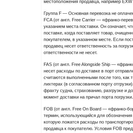
местоположения продавца, например
EXW
Группа F — Основная перевозка не оплачена
FCA
(от англ. Free Carrier — «франко-пере
указанием места поставки. Он означает, ч
поставке, когда поставляет товар, очищенн
покупателем, в указанном месте. Если пос
продавец несет ответственность за погруз
ответственности не несет.
FAS
(от англ. Free Alongside Ship — «фран
несет расходы по доставке в порт отправл
считаются выполненными после того, как 
лихтерах (в согласованном порту отгрузки)
фрахту судна, страхованию, разгрузке и до
момент доставки на причал порта погрузки.
FOB
(от англ. Free On Board — «франко-бо
термин, использующийся для обозначения 
которую ложатся расходы по транспортиров
продавца к покупателю. Условия
FOB
пред