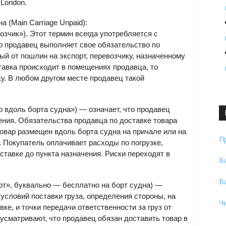
London.
 (Main Carriage Unpaid):
возчик»). Этот термин всегда употребляется с
то продавец выполняет свое обязательство по
ый от пошлин на экспорт, перевозчику, назначенному
тавка происходит в помещениях продавца, то
ку. В любом другом месте продавец такой
ко вдоль борта судна») — означает, что продавец
ения. Обязательства продавца по доставке товара
товар размещен вдоль борта судна на причале или на
П
. Покупатель оплачивает расходы по погрузке,
ставке до пункта назначения. Риски переходят в
В
В
рт», буквально — бесплатно на борт судна) —
условий поставки груза, определения стороны, на
Ч
ке, и точки передачи ответственности за груз от
усматривают, что продавец обязан доставить товар в