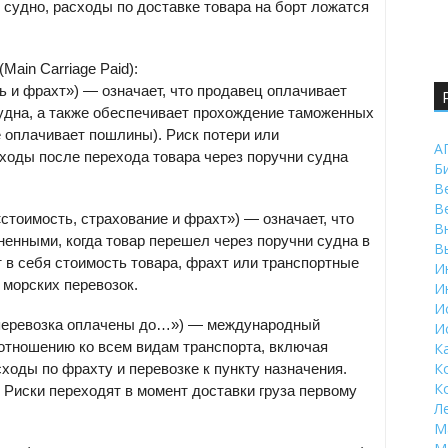
м судно, расходы по доставке товара на борт ложатся
ain Carriage Paid):
ть и фрахт») — означает, что продавец оплачивает
 судна, а также обеспечивает прохождение таможенных
е оплачивает пошлины). Риск потери или
А
ходы после перехода товара через поручни судна
Б
В
В
 «стоимость, страхование и фрахт») — означает, что
В
енными, когда товар перешел через поручни судна в
В
т в себя стоимость товара, фрахт или транспортные
И
 морских перевозок.
И
И
 и перевозка оплачены до…») — международный
И
 отношению ко всем видам транспорта, включая
К
К
ходы по фрахту и перевозке к пункту назначения.
К
 Риски переходят в момент доставки груза первому
Л
М