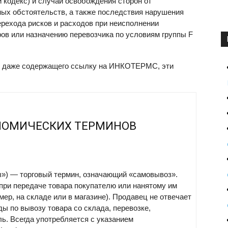
й кодекс) и случаи освобождения сторон от
ых обстоятельств, а также последствия нарушения
ерехода рисков и расходов при неисполнении
ров или назначению перевозчика по условиям группы F
а, даже содержащего ссылку на ИНКОТЕРМС, эти
НОМИЧЕСКИХ ТЕРМИНОВ
ы») — торговый термин, означающий «самовывоз».
при передаче товара покупателю или нанятому им
ер, на складе или в магазине). Продавец не отвечает
оды по вывозу товара со склада, перевозке,
. Всегда употребляется с указанием