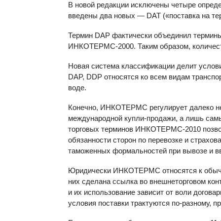
В новой редакции исключены четыре опреде
введены два новых —
DAT
(«поставка на т
Термин
DAP
фактически объединил термин
ИНКОТЕРМС-2000. Таким образом, количеств
Новая система классификации делит услови
DAP
,
DDP
относятся ко всем видам транспо
воде.
Конечно, ИНКОТЕРМС регулирует далеко не 
международной купли-продажи, а лишь самы
торговых терминов ИНКОТЕРМС-2010 позвол
обязанности сторон по перевозке и страхо
таможенных формальностей при вывозе и вв
Юридически ИНКОТЕРМС относятся к обыча
них сделана ссылка во внешнеторговом кон
и их использование зависит от воли догов
условия поставки трактуются по-разному, пр