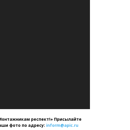
Монтажникам респект!»
Присылайте
аши фото по адресу:
inform@
apic.
ru