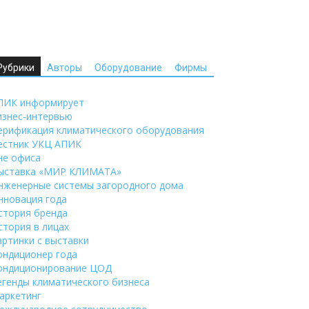
Рубрики
Авторы
Оборудование
Фирмы
ПИК информирует
изнес-интервью
ерификация климатического оборудования
естник УКЦ АПИК
не офиса
ыставка «МИР КЛИМАТА»
нженерные системы загородного дома
нновация года
стория бренда
стория в лицах
артинки с выставки
ондиционер года
ондиционирование ЦОД
егенды климатического бизнеса
аркетинг