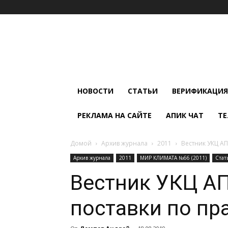
Мир
Климата
и
Холода
НОВОСТИ
СТАТЬИ
ВЕРИФИКАЦИЯ
РЕКЛАМА НА САЙТЕ
АПИК ЧАТ
ТЕ
Домой
Архив журнала
2011
Вестник УКЦ А
Архив журнала
2011
МИР КЛИМАТА №66 (2011)
Стат
Вестник УКЦ А
поставки по пр