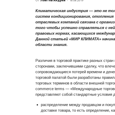
От
Ломтев Андрей
-
18.08.2019
Климатическая индустрия — это не то
систем кондиционирования, отопления
отраслевых компаний связана с органи
того чтобы успешно справляться с ней,
правовых нормах, касающихся междунар
Данной статьей «МИР КЛИМАТА» начина
области знания.
Различия в торговой практике разных стра
сторонами, заключившими сделку, что влече
сопровождающиеся потерей времени и денег
торговой палатой были разработаны прави
торговых терминов в области внешней торгов
commerce terms — «Международные торгов
представляют собой стандартные условия д
распределение между продавцом и покуп
доставке товара, то есть определение, к