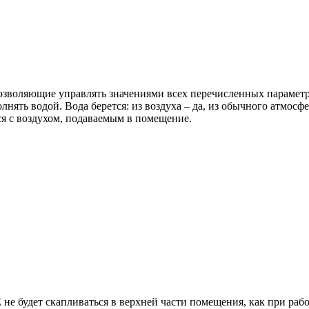
позволяющие управлять значениями всех перечисленных парамет
нять водой. Вода берется: из воздуха – да, из обычного атмос
ся с воздухом, подаваемым в помещение.
E
не будет скапливаться в верхней части помещения, как при раб