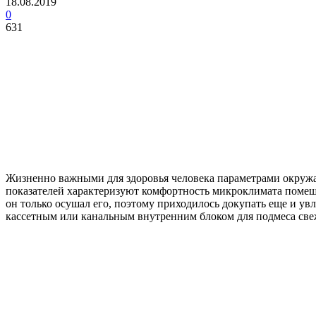
18.08.2019
0
631
Жизненно важными для здоровья человека параметрами окружа
показателей характеризуют комфортность микроклимата помещ
он только осушал его, поэтому приходилось докупать еще и ув
кассетным или канальным внутренним блоком для подмеса свеж