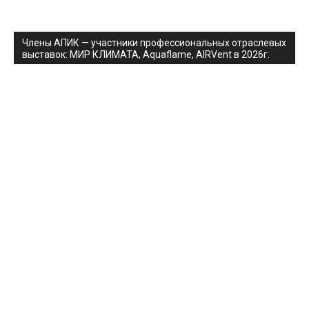
Члены АПИК — участники профессиональных отраслевых
выставок: МИР КЛИМАТА, Aquaflame, AIRVent в 2026г.