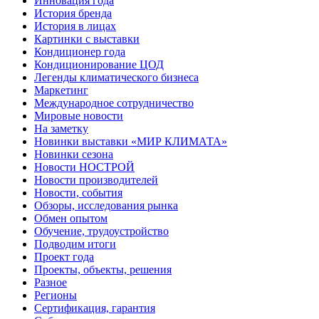
Инновация года
История бренда
История в лицах
Картинки с выставки
Кондиционер года
Кондиционирование ЦОД
Легенды климатического бизнеса
Маркетинг
Международное сотрудничество
Мировые новости
На заметку
Новинки выставки «МИР КЛИМАТА»
Новинки сезона
Новости НОСТРОЙ
Новости производителей
Новости, события
Обзоры, исследования рынка
Обмен опытом
Обучение, трудоустройство
Подводим итоги
Проект года
Проекты, объекты, решения
Разное
Регионы
Сертификация, гарантия