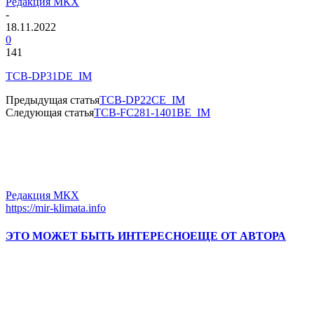
Редакция МКХ
-
18.11.2022
0
141
TCB-DP31DE_IM
Предыдущая статья
TCB-DP22CE_IM
Следующая статья
TCB-FC281-1401BE_IM
Редакция МКХ
https://mir-klimata.info
ЭТО МОЖЕТ БЫТЬ ИНТЕРЕСНО
ЕЩЕ ОТ АВТОРА