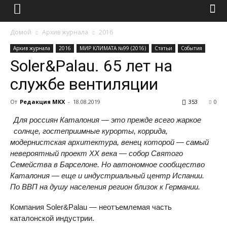
Домой
Архив журнала
2016
Архив журнала
2016
МИР КЛИМАТА №99 (2016)
Статьи
События
Soler&Palau. 65 лет на
службе вентиляции
От
Редакция МКХ
-
18.08.2019
353
0
Для россиян Каталония — это прежде всего жаркое
солнце, гостеприимные курорты, коррида,
модернистская архитектура, венец которой — самый
невероятный проект XX века — собор Святого
Семейства в Барселоне. Но автономное сообщество
Каталония — еще и индустриальный центр Испании.
По ВВП на душу населения регион близок к Германии.
Компания Soler&Palau — неотъемлемая часть
каталонской индустрии.