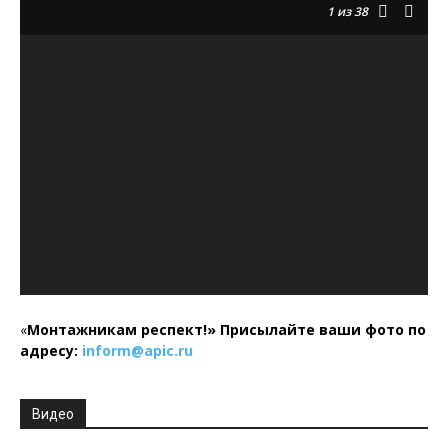
1
из 38
«
Монтажникам респект!»
Присылайте ваши фото по
адресу:
inform@
apic.
ru
Видео