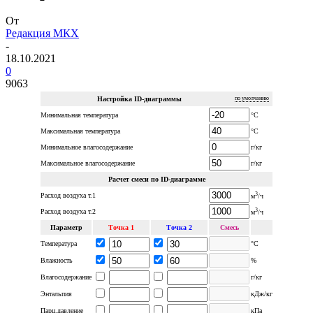
От
Редакция МКХ
-
18.10.2021
0
9063
Настройка ID-диаграммы
по умолчанию
Минимальная температура
°С
Максимальная температура
°С
Минимальное влагосодержание
г/кг
Максимальное влагосодержание
г/кг
Расчет смеси по ID-диаграмме
3
Расход воздуха т.1
м
/ч
3
Расход воздуха т.2
м
/ч
Параметр
Точка 1
Точка 2
Смесь
Температура
°С
Влажность
%
Влагосодержание
г/кг
Энтальпия
кДж/кг
Парц.давление
кПа