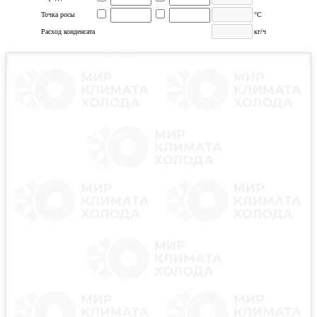
Точка росы
°С
Расход конденсата
кг/ч