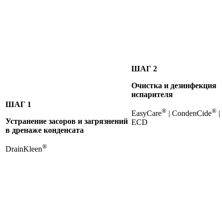
ШАГ 2
Очистка и дезинфекция
испарителя
ШАГ 1
®
®
EasyCare
| CondenCide
|
Устранение засоров и загрязнений
ECD
в
дренаже конденсата
®
DrainKleen