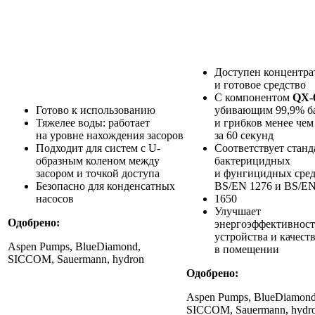
Доступен концентра
и готовое средство
С компонентом
QX-
Готово к использованию
убивающим 99,9% б
Тяжелее воды: работает
и грибков менее чем
на уровне нахождения засоров
за 60 секунд
Подходит для систем с U-
Соответствует станд
образным коленом между
бактерицидных
засором и точкой доступа
и фунгицидных сред
Безопасно для конденсатных
BS/EN 1276 и BS/E
насосов
1650
Улучшает
Одобрено:
энергоэффективност
устройства и качест
Aspen Pumps, BlueDiamond,
в помещении
SICCOM, Sauermann, hydron
Одобрено
:
Aspen Pumps, BlueDiamond
SICCOM, Sauermann, hydr