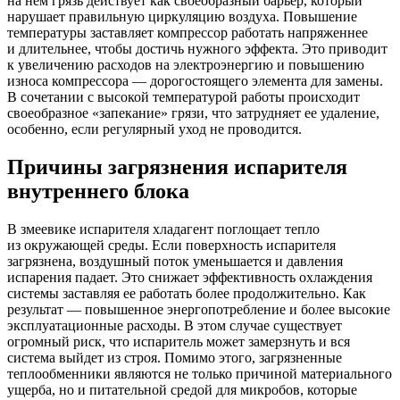
на нем грязь действует как своеобразный барьер, который
нарушает правильную циркуляцию воздуха. Повышение
температуры заставляет компрессор работать напряженнее
и длительнее, чтобы достичь нужного эффекта. Это приводит
к увеличению расходов на электроэнергию и повышению
износа компрессора — дорогостоящего элемента для замены.
В сочетании с высокой температурой работы происходит
своеобразное «запекание» грязи, что затрудняет ее удаление,
особенно, если регулярный уход не проводится.
Причины загрязнения испарителя
внутреннего блока
В змеевике испарителя хладагент поглощает тепло
из окружающей среды. Если поверхность испарителя
загрязнена, воздушный поток уменьшается и давления
испарения падает. Это снижает эффективность охлаждения
системы заставляя ее работать более продолжительно. Как
результат — повышенное энергопотребление и более высокие
эксплуатационные расходы. В этом случае существует
огромный риск, что испаритель может замерзнуть и вся
система выйдет из строя. Помимо этого, загрязненные
теплообменники являются не только причиной материального
ущерба, но и питательной средой для микробов, которые